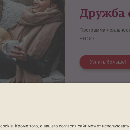
Дружба 
Программа лояльност
ERGO.
Узнать больше!
Возмещение
Контакты
Возмещение
Контак
Сообщить об ущербе
Контакты и о