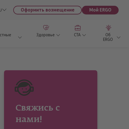
Оформить возмещение
Мой ERGO
U
астные
Здоровье
CTA
Об
ERGO
Свяжись с
нами!