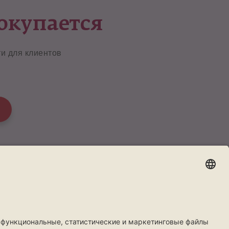
окупается
и для клиентов
WhatsApp
ты
Более
фисы
Правила