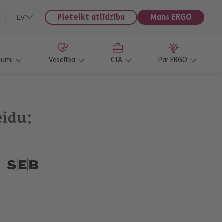
Pieteikt atlīdzību
Mans ERGO
LV
jumi
Veselība
CTA
Par ERGO
eidu: