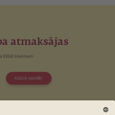
ba atmaksājas
a ERGO klientiem
Uzzini vairāk!
WhatsApp