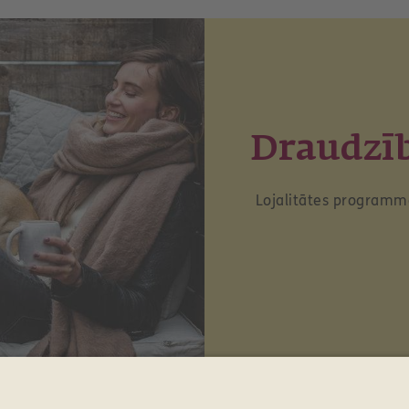
Draudzī
Lojalitātes programm
Atlīdzības
Kontakti