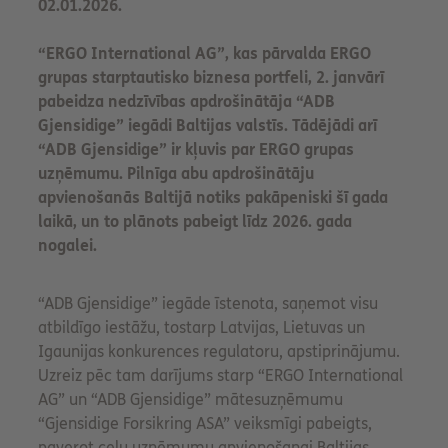
02.01.2026.
“ERGO International AG”, kas pārvalda ERGO
grupas starptautisko biznesa portfeli, 2. janvārī
pabeidza nedzīvības apdrošinātāja “ADB
Gjensidige” iegādi Baltijas valstīs. Tādējādi arī
“ADB Gjensidige” ir kļuvis par ERGO grupas
uzņēmumu. Pilnīga abu apdrošinātāju
apvienošanās Baltijā notiks pakāpeniski šī gada
laikā, un to plānots pabeigt līdz 2026. gada
nogalei.
“ADB Gjensidige” iegāde īstenota, saņemot visu
atbildīgo iestāžu, tostarp Latvijas, Lietuvas un
Igaunijas konkurences regulatoru, apstiprinājumu.
Uzreiz pēc tam darījums starp “ERGO International
AG” un “ADB Gjensidige” mātesuzņēmumu
“Gjensidige Forsikring ASA” veiksmīgi pabeigts,
paverot ceļu uzņēmumu apvienošanai Baltijas