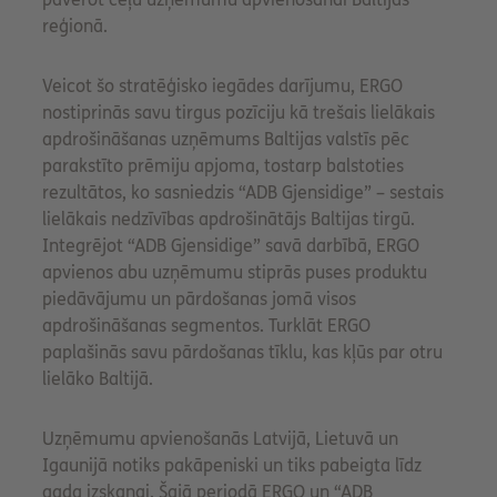
reģionā.
Veicot šo stratēģisko iegādes darījumu, ERGO
nostiprinās savu tirgus pozīciju kā trešais lielākais
apdrošināšanas uzņēmums Baltijas valstīs pēc
parakstīto prēmiju apjoma, tostarp balstoties
rezultātos, ko sasniedzis “ADB Gjensidige” – sestais
lielākais nedzīvības apdrošinātājs Baltijas tirgū.
Integrējot “ADB Gjensidige” savā darbībā, ERGO
apvienos abu uzņēmumu stiprās puses produktu
piedāvājumu un pārdošanas jomā visos
apdrošināšanas segmentos. Turklāt ERGO
paplašinās savu pārdošanas tīklu, kas kļūs par otru
lielāko Baltijā.
Uzņēmumu apvienošanās Latvijā, Lietuvā un
Igaunijā notiks pakāpeniski un tiks pabeigta līdz
gada izskaņai. Šajā periodā ERGO un “ADB