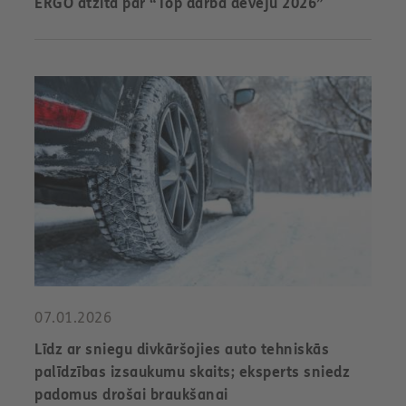
ERGO atzīta par “Top darba devēju 2026”
07.01.2026
Līdz ar sniegu divkāršojies auto tehniskās
palīdzības izsaukumu skaits; eksperts sniedz
padomus drošai braukšanai