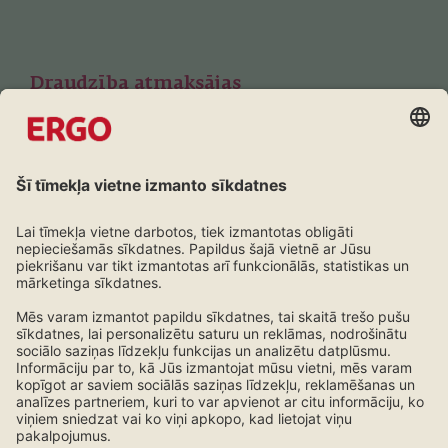
Draudzība atmaksājas
Lojalitātes programma ERGO klientiem
Uzzini vairāk!