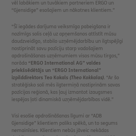
vēl labākiem un tuvākiem partneriem ERGO un
“Gjensidige” esošajiem un nākotnes klientiem.”
“Šī iegādes darījuma veiksmīga pabeigšana ir
nozīmīgs solis ceļā uz apņemšanos attīstīt mūsu
daudzveidīgo, stabilo uzņēmējdarbību un ilgtspējīgi
nostiprināt savu pozīciju starp vadošajiem
apdrošināšanas uzņēmumiem visos mūsu tirgos,”
norāda
“ERGO International AG” valdes
priekšsēdētājs un “ERGO International”
izpilddirektors Teo Kokals
(Theo Kokkalas)
. “Ar šo
stratēģisko soli mēs ilgtermiņā nostiprinām savas
pozīcijas reģionā, kas ļauj izmantot izaugsmes
iespējas ļoti dinamiskā uzņēmējdarbības vidē.”
Visi esošie apdrošināšanas līgumi ar “ADB
Gjensidige” klientiem paliks spēkā, un to segums
nemainīsies. Klientiem nebūs jāveic nekādas