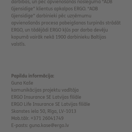
darbības, un pēc apvienošanās noslēguma “ADB
Gjensidige” klientus apkalpos ERGO. “ADB
Gjensidige” darbinieki pēc uzņēmumu
apvienošanās procesa pabeigšanas turpinās strādāt
ERGO, un tādējādi ERGO kļūs par darba devēju
kopumā vairāk nekā 1900 darbinieku Baltijas
valstīs.
Papildu informācija:
Guna Kaše
komunikācijas projektu vadītāja
ERGO Insurance SE Latvijas filiāle
ERGO Life Insurance SE Latvijas filiāle
Skanstes iela 50, Rīga, LV-1013
Mob.tālr. +371 26041749
E-pasts: guna.kase@ergo.lv