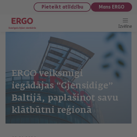
saturu
Pieteikt atlīdzību
Mans ERGO
Izvēlne
ERGO veiksmīgi
iegādājas “Gjensidige”
Baltijā, paplašinot savu
klātbūtni reģionā