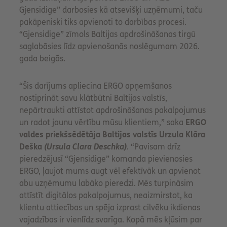
Gjensidige” darbosies kā atsevišķi uzņēmumi, taču
pakāpeniski tiks apvienoti to darbības procesi.
“Gjensidige” zīmols Baltijas apdrošināšanas tirgū
saglabāsies līdz apvienošanās noslēgumam 2026.
gada beigās.
“Šis darījums apliecina ERGO apņemšanos
nostiprināt savu klātbūtni Baltijas valstīs,
nepārtraukti attīstot apdrošināšanas pakalpojumus
un radot jaunu vērtību mūsu klientiem,” saka
ERGO
valdes priekšsēdētāja Baltijas valstīs Urzula Klāra
Deška
(Ursula Clara Deschka)
. “Pavisam drīz
pieredzējusī “Gjensidige” komanda pievienosies
ERGO, ļaujot mums augt vēl efektīvāk un apvienot
abu uzņēmumu labāko pieredzi. Mēs turpināsim
attīstīt digitālos pakalpojumus, neaizmirstot, ka
klientu attiecības un spēja izprast cilvēku ikdienas
vajadzības ir vienlīdz svarīga. Kopā mēs kļūsim par