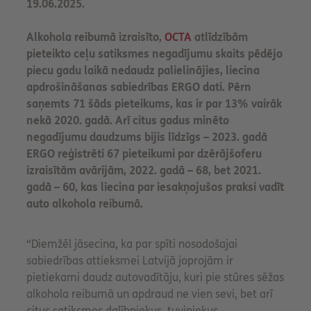
19.06.2025.
Alkohola reibumā izraisīto,
OCTA
atlīdzībām
pieteikto ceļu satiksmes negadījumu skaits pēdējo
piecu gadu laikā nedaudz palielinājies, liecina
apdrošināšanas sabiedrības ERGO dati. Pērn
saņemts 71 šāds pieteikums, kas ir par 13% vairāk
nekā 2020. gadā. Arī citus gadus minēto
negadījumu daudzums bijis līdzīgs – 2023. gadā
ERGO reģistrēti 67 pieteikumi par dzērājšoferu
izraisītām avārijām, 2022. gadā – 68, bet 2021.
gadā – 60, kas liecina par iesakņojušos praksi vadīt
auto alkohola reibumā.
“Diemžēl jāsecina, ka par spīti nosodošajai
sabiedrības attieksmei Latvijā joprojām ir
pietiekami daudz autovadītāju, kuri pie stūres sēžas
alkohola reibumā un apdraud ne vien sevi, bet arī
citus satiksmes dalībniekus, tuviniekus,