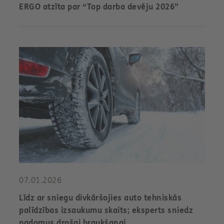
ERGO atzīta par “Top darba devēju 2026”
07.01.2026
Līdz ar sniegu divkāršojies auto tehniskās
palīdzības izsaukumu skaits; eksperts sniedz
padomus drošai braukšanai