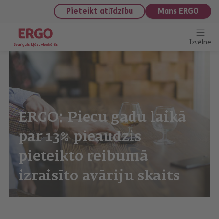
saturu
Pieteikt atlīdzību
Mans ERGO
Izvēlne
ERGO: Piecu gadu laikā
par 13% pieaudzis
pieteikto reibumā
izraisīto avāriju skaits