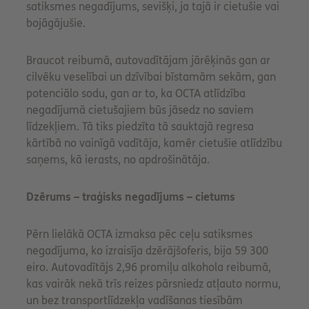
satiksmes negadījums, sevišķi, ja tajā ir cietušie vai
bojāgājušie.
Braucot reibumā, autovadītājam jārēķinās gan ar
cilvēku veselībai un dzīvībai bīstamām sekām, gan
potenciālo sodu, gan ar to, ka OCTA atlīdzība
negadījumā cietušajiem būs jāsedz no saviem
līdzekļiem. Tā tiks piedzīta tā sauktajā regresa
kārtībā no vainīgā vadītāja, kamēr cietušie atlīdzību
saņems, kā ierasts, no apdrošinātāja.
Dzērums – traģisks negadījums – cietums
Pērn lielākā OCTA izmaksa pēc ceļu satiksmes
negadījuma, ko izraisīja dzērājšoferis, bija 59 300
eiro. Autovadītājs 2,96 promiļu alkohola reibumā,
kas vairāk nekā trīs reizes pārsniedz atļauto normu,
un bez transportlīdzekļa vadīšanas tiesībām