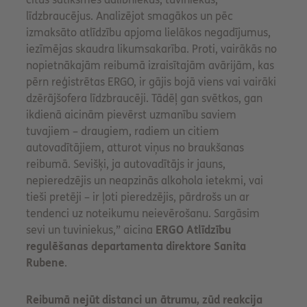
līdzbraucējus. Analizējot smagākos un pēc
izmaksāto atlīdzību apjoma lielākos negadījumus,
iezīmējas skaudra likumsakarība. Proti, vairākās no
nopietnākajām reibumā izraisītajām avārijām, kas
pērn reģistrētas ERGO, ir gājis bojā viens vai vairāki
dzērājšofera līdzbraucēji. Tādēļ gan svētkos, gan
ikdienā aicinām pievērst uzmanību saviem
tuvajiem – draugiem, radiem un citiem
autovadītājiem, atturot viņus no braukšanas
reibumā. Sevišķi, ja autovadītājs ir jauns,
nepieredzējis un neapzinās alkohola ietekmi, vai
tieši pretēji – ir ļoti pieredzējis, pārdrošs un ar
tendenci uz noteikumu neievērošanu. Sargāsim
sevi un tuviniekus,” aicina
ERGO Atlīdzību
regulēšanas departamenta direktore Sanita
Rubene
.
Reibumā nejūt distanci un ātrumu, zūd reakcija