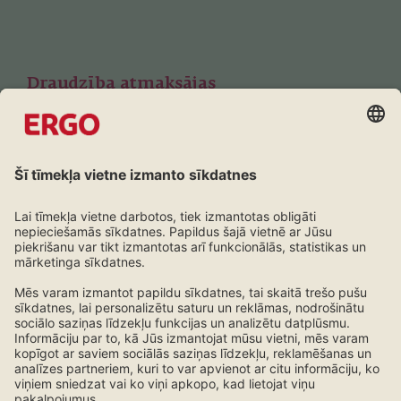
Draudzība atmaksājas
Lojalitātes programma ERGO klientiem
Uzzini vairāk!