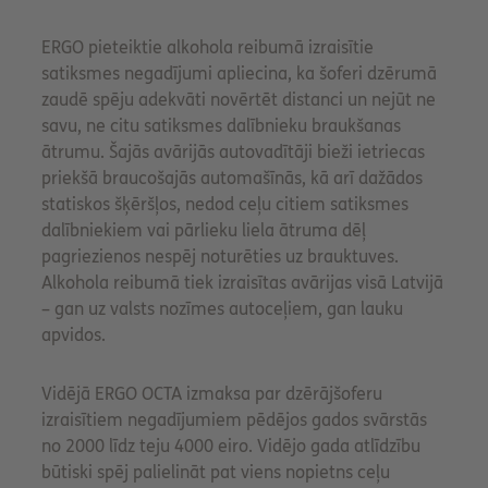
ERGO pieteiktie alkohola reibumā izraisītie
satiksmes negadījumi apliecina, ka šoferi dzērumā
zaudē spēju adekvāti novērtēt distanci un nejūt ne
savu, ne citu satiksmes dalībnieku braukšanas
ātrumu. Šajās avārijās autovadītāji bieži ietriecas
priekšā braucošajās automašīnās, kā arī dažādos
statiskos šķēršļos, nedod ceļu citiem satiksmes
dalībniekiem vai pārlieku liela ātruma dēļ
pagriezienos nespēj noturēties uz brauktuves.
Alkohola reibumā tiek izraisītas avārijas visā Latvijā
– gan uz valsts nozīmes autoceļiem, gan lauku
apvidos.
Vidējā ERGO OCTA izmaksa par dzērājšoferu
izraisītiem negadījumiem pēdējos gados svārstās
no 2000 līdz teju 4000 eiro. Vidējo gada atlīdzību
būtiski spēj palielināt pat viens nopietns ceļu