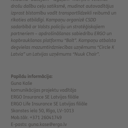
drošu dalību ceļu satiksmē, mudinot autovadītājus
izprast bīstamību vadīt transportlīdzekli reibumā un
rīkoties atbildīgi. Kampaņu organizē CSDD
sadarbībā ar Valsts policiju un stratēģiskajiem
partneriem – apdrošināšanas sabiedrību ERGO un
kopbraukšanas platformu “Bolt”. Kampaņu atbalsta
degvielas mazumtirdzniecības uzņēmums “Circle K
Latvia” un Latvijas uzņēmums “Nuuk Chair”.
Papildu informācija:
Guna Kaše
komunikācijas projektu vadītāja
ERGO Insurance SE Latvijas filiāle
ERGO Life Insurance SE Latvijas filiāle
Skanstes iela 50, Rīga, LV-1013
Mob.tālr. +371 26041749
E-pasts: guna.kase@ergo.lv