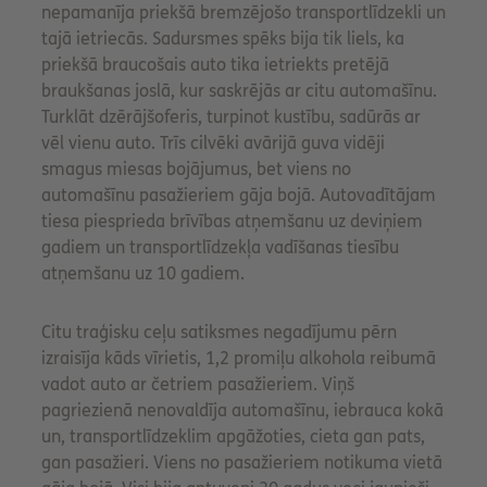
nepamanīja priekšā bremzējošo transportlīdzekli un
tajā ietriecās. Sadursmes spēks bija tik liels, ka
priekšā braucošais auto tika ietriekts pretējā
braukšanas joslā, kur saskrējās ar citu automašīnu.
Turklāt dzērājšoferis, turpinot kustību, sadūrās ar
vēl vienu auto. Trīs cilvēki avārijā guva vidēji
smagus miesas bojājumus, bet viens no
automašīnu pasažieriem gāja bojā. Autovadītājam
tiesa piesprieda brīvības atņemšanu uz deviņiem
gadiem un transportlīdzekļa vadīšanas tiesību
atņemšanu uz 10 gadiem.
Citu traģisku ceļu satiksmes negadījumu pērn
izraisīja kāds vīrietis, 1,2 promiļu alkohola reibumā
vadot auto ar četriem pasažieriem. Viņš
pagriezienā nenovaldīja automašīnu, iebrauca kokā
un, transportlīdzeklim apgāžoties, cieta gan pats,
gan pasažieri. Viens no pasažieriem notikuma vietā