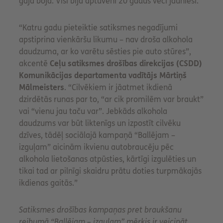
gāja bojā. Visi bija aptuveni 20 gadus veci jaunieši.
“Katru gadu pieteiktie satiksmes negadījumi
apstiprina vienkāršu likumu – nav droša alkohola
daudzuma, ar ko varētu sēsties pie auto stūres”,
akcentē
Ceļu satiksmes drošības direkcijas (CSDD)
Komunikācijas departamenta vadītājs Mārtiņš
Mālmeisters
. “Cilvēkiem ir jāatmet ikdienā
dzirdētās runas par to, “ar cik promilēm var braukt”
vai “vienu jau taču var”. Jebkāds alkohola
daudzums var būt liktenīgs un izpostīt cilvēku
dzīves, tādēļ sociālajā kampaņā “Ballējam –
izguļam” aicinām ikvienu autobraucēju pēc
alkohola lietošanas atpūsties, kārtīgi izgulēties un
tikai tad ar pilnīgi skaidru prātu doties turpmākajās
ikdienas gaitās.”
Satiksmes drošības kampaņas pret braukšanu
reibumā “Ballējam – izguļam” mērķis ir veicināt