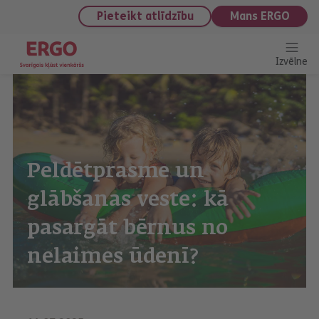
saturu
Pieteikt atlīdzību
Mans ERGO
Izvēlne
Peldētprasme un
glābšanas veste: kā
pasargāt bērnus no
nelaimes ūdenī?