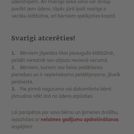
ūdenstilpēm. Arī mierīgā laikā vilnis var strauji
pavilkt zem ūdens, tāpēc jūrā īpaši svarīga ir
vecāku klātbūtne, arī bērniem spēlējoties krastā.
Svarīgi atcerēties!
1.
Bērniem jāpeldas tikai pieaugušo klātbūtnē,
peldēt vienatnē nav atļauts nevienā vecumā.
2.
Bērniem, kuriem nav lielas peldēšanas
pieredzes un ir nepietiekama peldētprasme, jāvelk
peldveste.
3.
Pie pirmā noguruma vai diskomforta bērni
jāmudina nākt ārā no ūdens atpūsties.
Lai parūpētos par savu bērnu un ģimenes drošību,
iepazīsties ar
nelaimes gadījumu apdrošināšanas
iespējām!