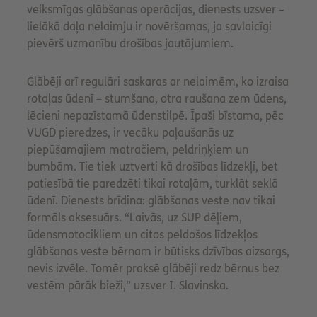
veiksmīgas glābšanas operācijas, dienests uzsver –
lielākā daļa nelaimju ir novēršamas, ja savlaicīgi
pievērš uzmanību drošības jautājumiem.
Glābēji arī regulāri saskaras ar nelaimēm, ko izraisa
rotaļas ūdenī – stumšana, otra raušana zem ūdens,
lēcieni nepazīstamā ūdenstilpē. Īpaši bīstama, pēc
VUGD pieredzes, ir vecāku paļaušanās uz
piepūšamajiem matračiem, peldriņķiem un
bumbām. Tie tiek uztverti kā drošības līdzekļi, bet
patiesībā tie paredzēti tikai rotaļām, turklāt seklā
ūdenī. Dienests brīdina: glābšanas veste nav tikai
formāls aksesuārs. “Laivās, uz SUP dēļiem,
ūdensmotocikliem un citos peldošos līdzekļos
glābšanas veste bērnam ir būtisks dzīvības aizsargs,
nevis izvēle. Tomēr praksē glābēji redz bērnus bez
vestēm pārāk bieži,” uzsver I. Slavinska.