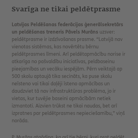
Svarīga ne tikai peldētprasme
Latvijas Peldēšanas federācijas ģenerālsekretārs
un peldēšanas treneris Pāvels Murāns
uzsver:
peldētprasme ir izdzīvošanas prasme. “Latvijā nav
vienotas sistēmas, kas novērtētu bērnu
peldētprasmes līmeni. Arī peldētapmācību norise ir
atkarīga no pašvaldību iniciatīvas, peldbaseinu
pieejamības un vecāku iespējām. Pērn veiktajā ap
500 skolu aptaujā tika secināts, ka puse skolu
neīsteno vai tikai daļēji īsteno apmācības un
daudzviet tā nav infrastruktūras problēma, jo ir
vietas, kur tuvējie baseini apmācībām netiek
izmantoti. Aizvien trūkst ne tikai naudas, bet arī
izpratnes par peldētprasmes nepieciešamību,” viņš
norāda.
P. Murāns atgādina, ka arī tie bērni, kuri prot peldēt,