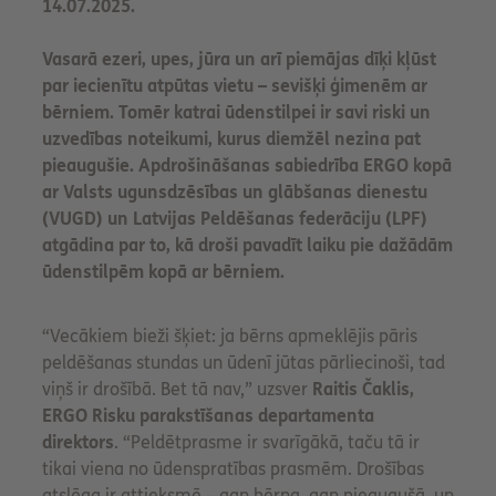
14.07.2025.
Vasarā ezeri, upes, jūra un arī piemājas dīķi kļūst
par iecienītu atpūtas vietu – sevišķi ģimenēm ar
bērniem. Tomēr katrai ūdenstilpei ir savi riski un
uzvedības noteikumi, kurus diemžēl nezina pat
pieaugušie. Apdrošināšanas sabiedrība ERGO kopā
ar Valsts ugunsdzēsības un glābšanas dienestu
(VUGD) un Latvijas Peldēšanas federāciju (LPF)
atgādina par to, kā droši pavadīt laiku pie dažādām
ūdenstilpēm kopā ar bērniem.
“Vecākiem bieži šķiet: ja bērns apmeklējis pāris
peldēšanas stundas un ūdenī jūtas pārliecinoši, tad
viņš ir drošībā. Bet tā nav,” uzsver
Raitis Čaklis,
ERGO Risku parakstīšanas departamenta
direktors
. “Peldētprasme ir svarīgākā, taču tā ir
tikai viena no ūdenspratības prasmēm. Drošības
atslēga ir attieksmē – gan bērna, gan pieaugušā, un