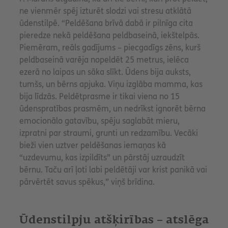
ne vienmēr spēj izturēt slodzi vai stresu atklātā
ūdenstilpē. “Peldēšana brīvā dabā ir pilnīga cita
pieredze nekā peldēšana peldbaseinā, iekštelpās.
Piemēram, reāls gadījums – piecgadīgs zēns, kurš
peldbaseinā varēja nopeldēt 25 metrus, ielēca
ezerā no laipas un sāka slīkt. Ūdens bija auksts,
tumšs, un bērns apjuka. Viņu izglāba mamma, kas
bija līdzās. Peldētprasme ir tikai viena no 15
ūdenspratības prasmēm, un nedrīkst ignorēt bērna
emocionālo gatavību, spēju saglabāt mieru,
izpratni par straumi, grunti un redzamību. Vecāki
bieži vien uztver peldēšanas iemaņas kā
“uzdevumu, kas izpildīts” un pārstāj uzraudzīt
bērnu. Taču arī ļoti labi peldētāji var krist panikā vai
pārvērtēt savus spēkus,” viņš brīdina.
Ūdenstilpju atšķirības – atslēga