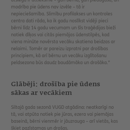
modrība pie ūdens nav izvēle – tā ir
nepieciešamība. Slimību profilakses un kontroles
centra dati rāda, ka ik gadu noslīkst vidēji pieci
bērni līdz 14 gadu vecumam un šīs traģēdijas bieži
notiek dīķos vai citās piemājas ūdenstilpēs, kad
viena minūte novērsta vecāku skatiena beidzas ar
nelaimi. Tomēr ar pareizu izpratni par drošības
principiem, kā arī bērnu un vecāku izglītošanu
peldsezona būs daudz baudāmāka un drošāka.”
Glābēji: drošība pie ūdens
sākas ar vecākiem
Siltajā gada sezonā VUGD atgādina: neatkarīgi no
tā, vai atpūta notiek pie jūras, ezera vai piemājas
baseinā, bērni vienmēr ir jāuzrauga – arī vietās, kas
šķiet pazīstamas un drošas.