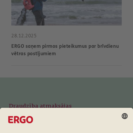
28.12.2025
ERGO saņem pirmos pieteikumus par brīvdienu
vētras postījumiem
Draudzība atmaksājas
Lojalitātes programma ERGO klientiem