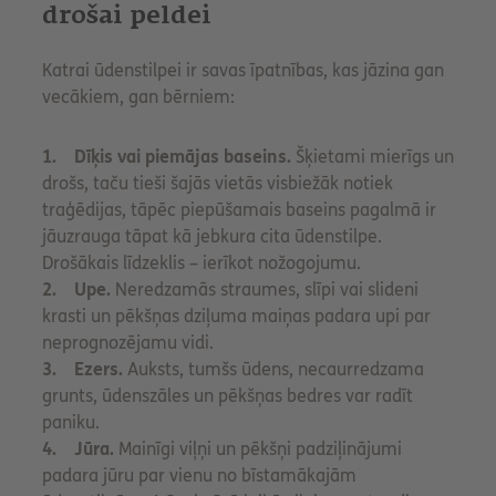
drošai peldei
Katrai ūdenstilpei ir savas īpatnības, kas jāzina gan
vecākiem, gan bērniem:
1. Dīķis vai piemājas baseins.
Šķietami mierīgs un
drošs, taču tieši šajās vietās visbiežāk notiek
traģēdijas, tāpēc piepūšamais baseins pagalmā ir
jāuzrauga tāpat kā jebkura cita ūdenstilpe.
Drošākais līdzeklis – ierīkot nožogojumu.
2. Upe.
Neredzamās straumes, slīpi vai slideni
krasti un pēkšņas dziļuma maiņas padara upi par
neprognozējamu vidi.
3. Ezers.
Auksts, tumšs ūdens, necaurredzama
grunts, ūdenszāles un pēkšņas bedres var radīt
paniku.
4. Jūra.
Mainīgi viļņi un pēkšņi padziļinājumi
padara jūru par vienu no bīstamākajām