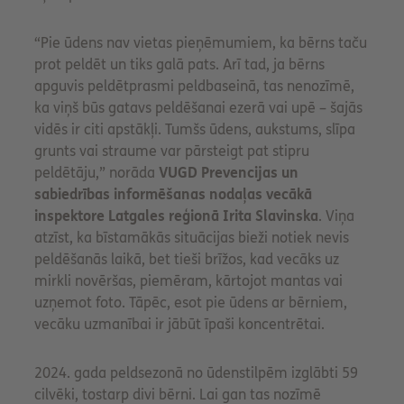
“Pie ūdens nav vietas pieņēmumiem, ka bērns taču
prot peldēt un tiks galā pats. Arī tad, ja bērns
apguvis peldētprasmi peldbaseinā, tas nenozīmē,
ka viņš būs gatavs peldēšanai ezerā vai upē – šajās
vidēs ir citi apstākļi. Tumšs ūdens, aukstums, slīpa
grunts vai straume var pārsteigt pat stipru
peldētāju,” norāda
VUGD Prevencijas un
sabiedrības informēšanas nodaļas vecākā
inspektore Latgales reģionā Irita Slavinska
. Viņa
atzīst, ka bīstamākās situācijas bieži notiek nevis
peldēšanās laikā, bet tieši brīžos, kad vecāks uz
mirkli novēršas, piemēram, kārtojot mantas vai
uzņemot foto. Tāpēc, esot pie ūdens ar bērniem,
vecāku uzmanībai ir jābūt īpaši koncentrētai.
2024. gada peldsezonā no ūdenstilpēm izglābti 59
cilvēki, tostarp divi bērni. Lai gan tas nozīmē