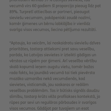
vecumā virs 60 gadiem šī proporcija pieaug līdz pat
89%. Turpretī attiecības ar partneri, pieaugot
sieviešu vecumam, pakāpeniski zaudē nozīmi,
kamēr ģimenes un bērnu labklājība ir vienlīdz
svarīga visos vecumos, liecina pētījuma rezultāti.
“Aptauja, ko veicām, lai noskaidrotu sieviešu dzīves
prioritātes, tostarp attieksmi pret savu veselību,
parāda, ka Latvijas sievietes ir izteikti gādīgas un
vērstas uz rūpēm par ģimeni. Arī veselība vērtību
skalā kopumā ieņem augstu vietu, tomēr bažas
rada fakts, ka jaunākā vecumā tai tiek pievērsta
mazāka uzmanība nekā vecumdienās, kad
sievietes, visticamāk, jau saskaras ar reālām
veselības problēmām. Tas ir būtisks signāls daudzu
slimību, tostarp krūts vēža profilakses kontekstā, jo
rūpes par sevi un regulāras pārbaudes ir svarīgas
visos vecumos. Gādājot par tuvajiem un esot