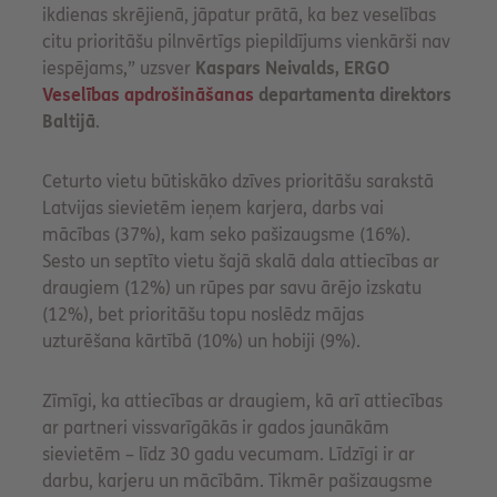
ikdienas skrējienā, jāpatur prātā, ka bez veselības
citu prioritāšu pilnvērtīgs piepildījums vienkārši nav
iespējams,” uzsver
Kaspars Neivalds, ERGO
Veselības apdrošināšanas
departamenta direktors
Baltijā
.
Ceturto vietu būtiskāko dzīves prioritāšu sarakstā
Latvijas sievietēm ieņem karjera, darbs vai
mācības (37%), kam seko pašizaugsme (16%).
Sesto un septīto vietu šajā skalā dala attiecības ar
draugiem (12%) un rūpes par savu ārējo izskatu
(12%), bet prioritāšu topu noslēdz mājas
uzturēšana kārtībā (10%) un hobiji (9%).
Zīmīgi, ka attiecības ar draugiem, kā arī attiecības
ar partneri vissvarīgākās ir gados jaunākām
sievietēm – līdz 30 gadu vecumam. Līdzīgi ir ar
darbu, karjeru un mācībām. Tikmēr pašizaugsme