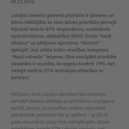
05.11.2025.
Latvijas sieviešu galvenā prioritāte ir ģimenes un
bērnu labklājība, ko savu dzīves prioritāšu pirmajā
trijniekā ierindo 87% respondentu, noskaidrots
apdrošināšanas sabiedrības ERGO, fonda “Rozā
vilciens” un pētījumu aģentūras “Norstat”
aptaujā*, kas veikta krūšu veselības kampaņas
“Rozā zvērests” ietvaros. Otra svarīgākā prioritāte
sievietēm ir veselība, ko augstu novērtē 79%, bet
trešajā vietā ar 51% ierindojas attiecības ar
partneri.
Pētījums, kurā Latvijas sievietes tika aicinātas
sarindot deviņas dažādas prioritātes to svarīguma
secībā, liecina, ka veselības nozīme viņu dzīvē
pakāpeniski palielinās līdz ar gadiem – ja 20-29
gadu vecumā to starp trim svarīgākajām dzīves
prioritātēm ierindo 57% Latvijas sieviešu, tad