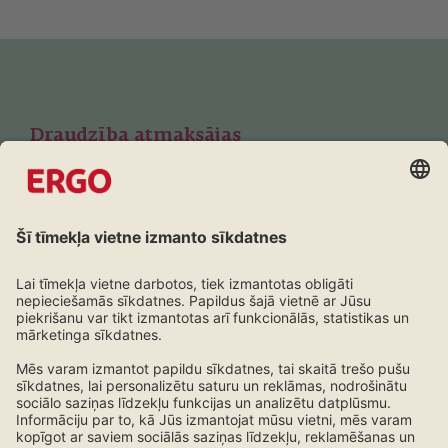
Draudzība atmaksājas
Lojalitātes programma ERGO klientiem
Uzzini vairāk!