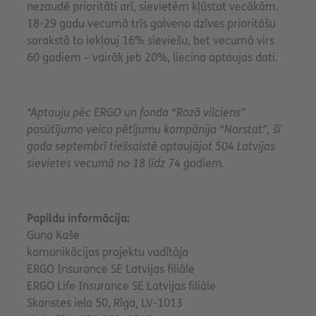
nezaudē prioritāti arī, sievietēm kļūstot vecākām.
18-29 gadu vecumā trīs galveno dzīves prioritāšu
sarakstā to iekļauj 16% sieviešu, bet vecumā virs
60 gadiem – vairāk jeb 20%, liecina aptaujas dati.
*Aptauju pēc ERGO un fonda “Rozā vilciens”
pasūtījuma veica pētījumu kompānija “Norstat”, šī
gada septembrī tiešsaistē aptaujājot 504 Latvijas
sievietes vecumā no 18 līdz 74 gadiem.
Papildu informācija:
Guna Kaše
komunikācijas projektu vadītāja
ERGO Insurance SE Latvijas filiāle
ERGO Life Insurance SE Latvijas filiāle
Skanstes iela 50, Rīga, LV-1013