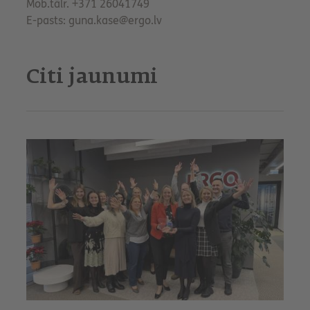
Mob.tālr. +371 26041749
E-pasts: guna.kase@ergo.lv
Citi jaunumi