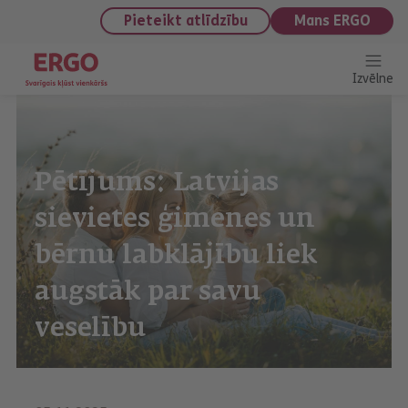
saturu
Pieteikt atlīdzību
Mans ERGO
Izvēlne
Pētījums: Latvijas
sievietes ģimenes un
bērnu labklājību liek
augstāk par savu
veselību