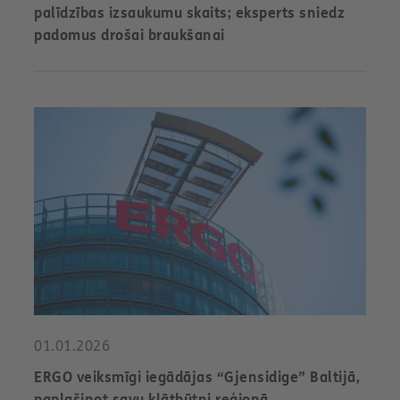
palīdzības izsaukumu skaits; eksperts sniedz
padomus drošai braukšanai
01.01.2026
ERGO veiksmīgi iegādājas “Gjensidige” Baltijā,
paplašinot savu klātbūtni reģionā