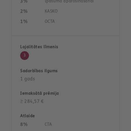
3%
Īpašuma apdrošināšanai
2%
KASKO
1%
OCTA
3
1 gads
≥ 284,57 €
8%
CTA