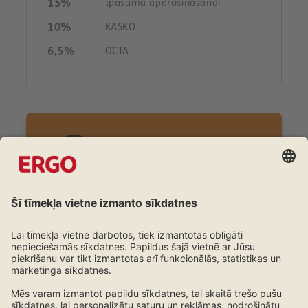
15%
Īpašuma apdrošināšanai
10%
KASKO
6,5%
OCTA
Jautā mums!
22585500
Whatsapp