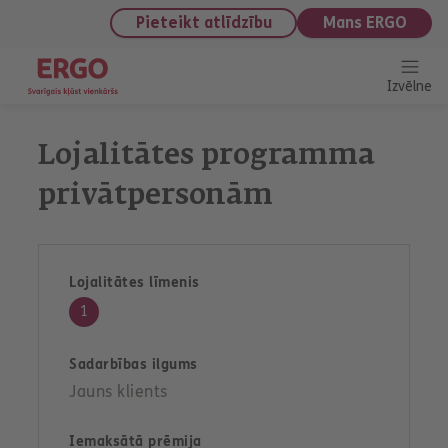
saturu
Pieteikt atlīdzību
Mans ERGO
Izvēlne
Lojalitātes programma
privātpersonām
1
Jauns klients