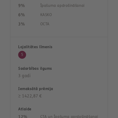
9%
Īpašuma apdrošināšanai
6%
KASKO
3%
OCTA
5
3 gadi
≥ 1422,87 €
12%
CTA un Īpašuma aprdošināšanai