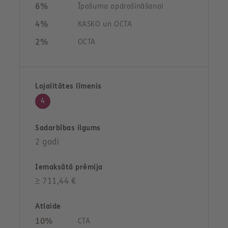
6%
Īpašuma apdrošināšanai
4%
KASKO un OCTA
2%
OCTA
4
2 gadi
≥ 711,44 €
10%
CTA