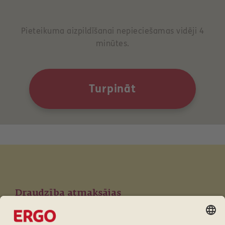
Pieteikuma aizpildīšanai nepieciešamas vidēji 4
minūtes.
Turpināt
Draudzība atmaksājas
Lojalitātes programma ERGO klientiem