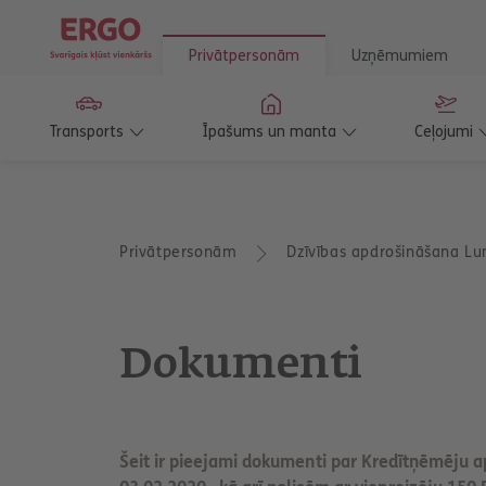
Privātpersonām
Uzņēmumiem
Transports
Īpašums un manta
Ceļojumi
T
Privātpersonām
Dzīvības apdrošināšana Lu
u
a
t
r
o
Dokumenti
d
i
e
s
š
e
Šeit ir pieejami dokumenti par Kredītņēmēju a
i