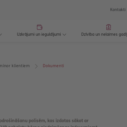
saturu
Kontakti
Uzkrājumi un ieguldījumi
Dzīvība un nelaimes gadī
minor klientiem
Dokumenti
pdrošināšanu polisēm, kas izdotas sākot ar