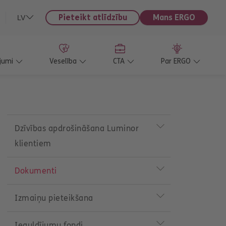
Pieteikt atlīdzību
Mans ERGO
LV
jumi
Veselība
CTA
Par ERGO
P
r
Dzīvības apdrošināšana Luminor
o
klientiem
d
u
c
Dokumenti
t
m
e
Izmaiņu pieteikšana
n
u
Ieguldījumu fondi