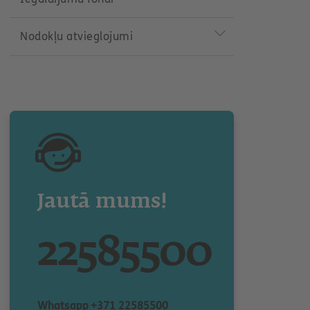
Nodokļu atvieglojumi
Jautā mums!
22585500
Whatsapp
+371 22585500