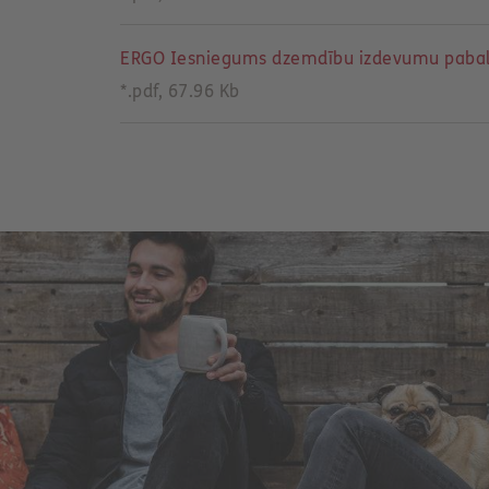
ERGO Iesniegums dzemdību izdevumu paba
*.pdf, 67.96 Kb