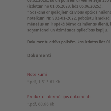
03.02.2020., kā arī polisēm ar vienreizēju 1
t
(izdotām no 01.05.2023. līdz 05.06.2025.).
* Saskaņā ar īpašajiem dzīvības apdrošināša
noteikumi Nr. SDZ-01-2022, pabalstu izmaksā,
mēnešus un ir spēkā bērna dzimšanas dienā,
saņemšanai un dzimšanas apliecības kopiju.
Dokumentu arhīvs polisēm, kas izdotas līdz 01
Dokumenti
Noteikumi
*.pdf, 1,513.61 Kb
Produkta informācijas dokuments
*.pdf, 60.66 Kb