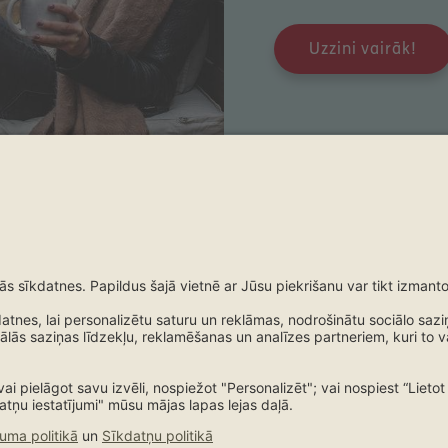
Uzzini vairāk!
Atlīdzības
Kontakti
Atlīdzības
Kontakt
Pieteikt atlīdzības
Kontakti un bir
Servisu meklētājs
Saņemt piedā
Līgumiestāžu meklētājs
Ierosinājumi