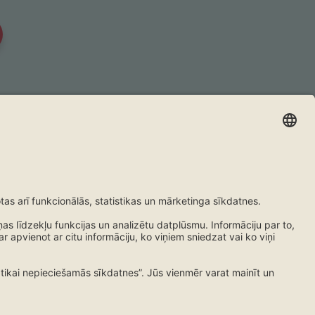
WhatsApp
i
Vairāk
oji
Noteikumi
vājumu
Produktu informācijas
dokumenti