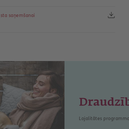
lsta saņemšanai
Draudzī
Lojalitātes programm