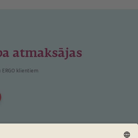
ba atmaksājas
a ERGO klientiem
WhatsApp