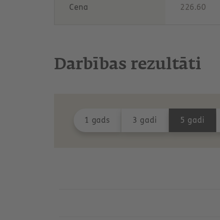
Cena
226.60
Darbības rezultāti
1 gads
3 gadi
5 gadi
1y
3y
5y
all