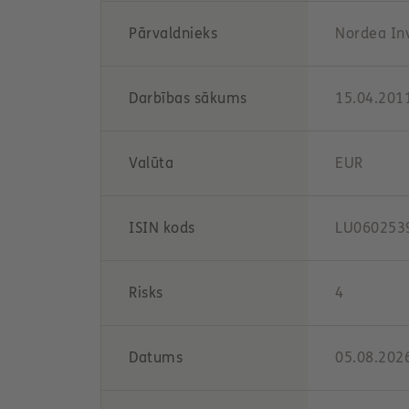
Pārvaldnieks
Nordea In
Darbības sākums
15.04.201
Valūta
EUR
ISIN kods
LU060253
Risks
4
Datums
05.08.202