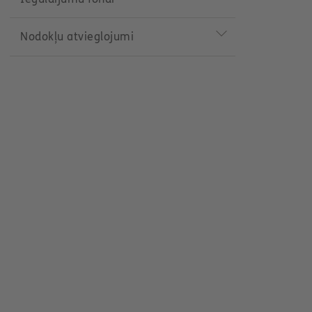
Nodokļu atvieglojumi
ment_programs.slider.risk.current