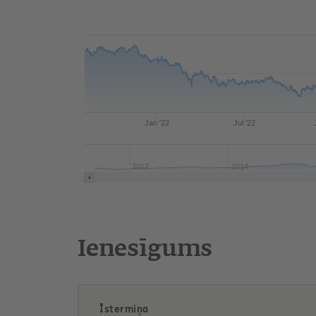
Jan '22
Jul '22
2012
2014
Ienesīgums
Īstermiņa