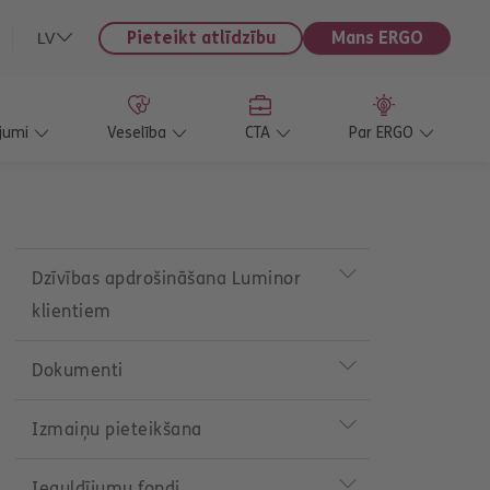
Pieteikt atlīdzību
Mans ERGO
LV
jumi
Veselība
CTA
Par ERGO
P
r
Dzīvības apdrošināšana Luminor
o
klientiem
d
u
c
Dokumenti
t
m
e
Izmaiņu pieteikšana
n
u
Ieguldījumu fondi