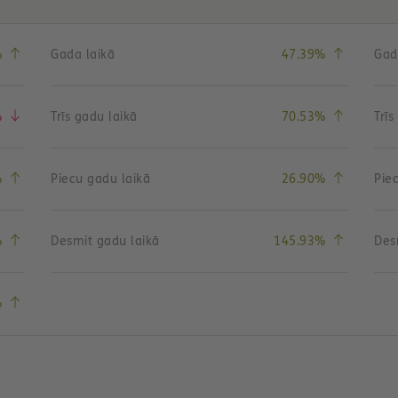
(vērtības pieagums)
(vērtības 
%
Gada laikā
47.39%
Gad
(vērtības samazināšanās)
(vērtības 
%
Trīs gadu laikā
70.53%
Trīs
(vērtības pieagums)
(vērtības 
%
Piecu gadu laikā
26.90%
Pie
(vērtības pieagums)
(vērtības 
%
Desmit gadu laikā
145.93%
Des
(vērtības pieagums)
%