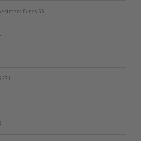
vestment Funds SA
1
9271
6