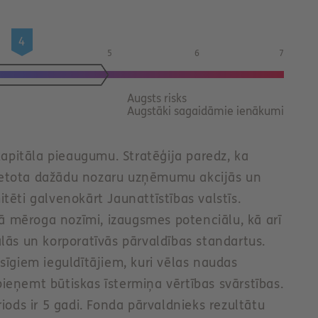
4
5
6
7
invest
Augsts risks
Augstāki sagaidāmie ienākumi
kapitāla pieaugumu. Stratēģija paredz, ka
zvietota dažādu nozaru uzņēmumu akcijās un
mitēti galvenokārt Jaunattīstības valstīs.
lā mēroga nozīmi, izaugsmes potenciālu, kā arī
iālās un korporatīvās pārvaldības standartus.
īgiem ieguldītājiem, kuri vēlas naudas
 pieņemt būtiskas īstermiņa vērtības svārstības.
iods ir 5 gadi. Fonda pārvaldnieks rezultātu