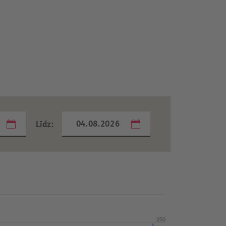
...
...
Līdz:
From
Aug 4, 2021
To
Aug 4, 2026
250