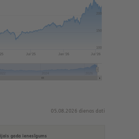
200
150
100
'25
Jul '25
Jan '26
Jul '26
022
2024
2026
05.08.2026 dienas dati
ējais gada ienesīgums