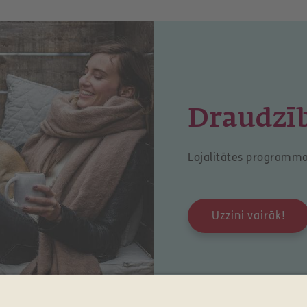
Draudzī
Lojalitātes programm
Uzzini vairāk!
Atlīdzības
Kontakti