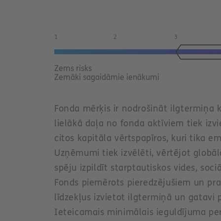
t
1
2
3
Zems risks
Zemāki sagaidāmie ienākumi
Fonda mērķis ir nodrošināt ilgtermiņa 
lielākā daļa no fonda aktīviem tiek i
citos kapitāla vērtspapīros, kuri tika e
Uzņēmumi tiek izvēlēti, vērtējot globā
spēju izpildīt starptautiskos vides, soc
Fonds piemērots pieredzējušiem un pras
līdzekļus izvietot ilgtermiņā un gatavi
Ieteicamais minimālais ieguldījuma per