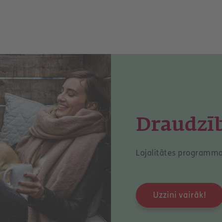
Draudzī
Lojalitātes programm
Uzzini vairāk!