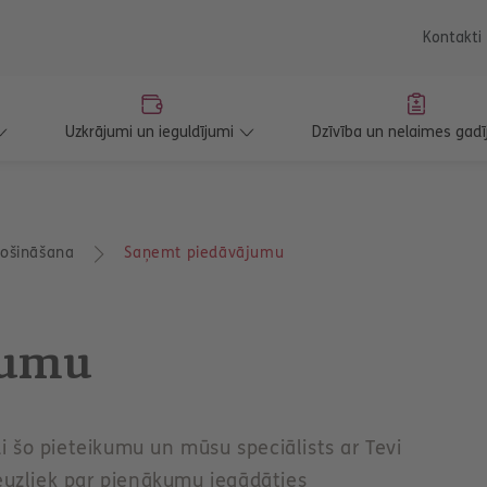
saturu
Kontakti
Uzkrājumi un ieguldījumi
Dzīvība un nelaimes gadī
rošināšana
Saņemt piedāvājumu
jumu
i šo pieteikumu un mūsu speciālists ar Tevi
uzliek par pienākumu iegādāties