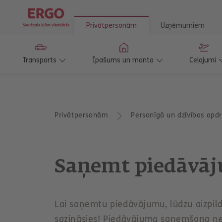
Privātpersonām
Uzņēmumiem
Transports
Īpašums un manta
Ceļojumi
T
Privātpersonām
Personīgā un dzīvības apd
u
a
t
r
o
Saņemt piedāvā
d
i
e
s
š
Lai saņemtu piedāvājumu, lūdzu aizpild
e
sazināsies! Piedāvājuma saņemšana ne
i