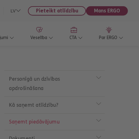
Pieteikt atlīdzību
Mans ERGO
LV
jumi
Veselība
CTA
Par ERGO
P
r
Personīgā un dzīvības
o
apdrošināšana
d
u
c
Kā saņemt atlīdzību?
t
m
e
Saņemt piedāvājumu
n
u
Dokumenti