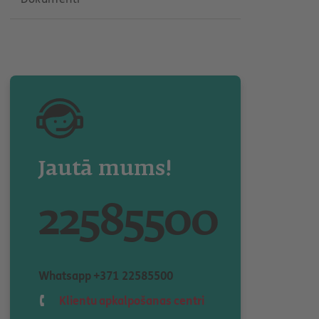
Jautā mums!
22585500
Whatsapp
+371 22585500
Klientu apkalpošanas centri