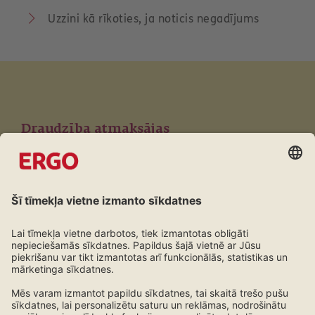
Uzzini kā rīkoties, ja noticis negadījums
Draudzība atmaksājas
Lojalitātes programma ERGO klientiem
Uzzini vairāk!