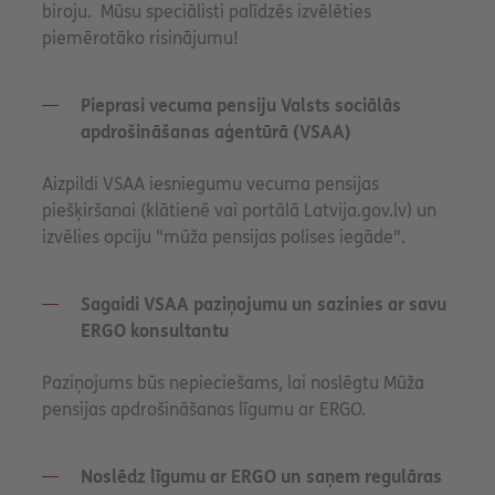
biroju. Mūsu speciālisti palīdzēs izvēlēties
piemērotāko risinājumu!
Pieprasi vecuma pensiju Valsts sociālās
apdrošināšanas aģentūrā (VSAA)
Aizpildi VSAA iesniegumu vecuma pensijas
piešķiršanai (klātienē vai portālā Latvija.gov.lv) un
izvēlies opciju "mūža pensijas polises iegāde".
Sagaidi VSAA paziņojumu un sazinies ar savu
ERGO konsultantu
Paziņojums būs nepieciešams, lai noslēgtu Mūža
pensijas apdrošināšanas līgumu ar ERGO.
Noslēdz līgumu ar ERGO un saņem regulāras