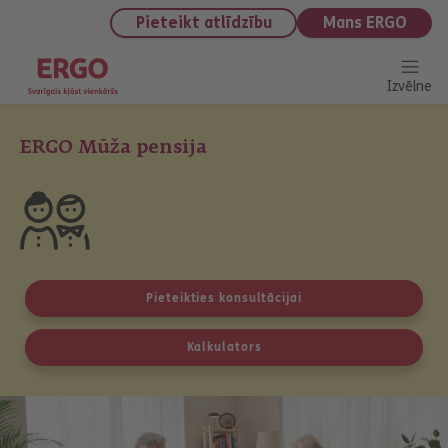
saturu
Pieteikt atlīdzību
Mans ERGO
Izvēlne
ERGO Mūža pensija
Pieteikties konsultācijai
Kalkulators