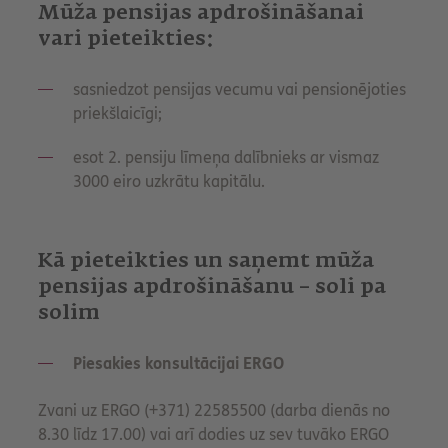
Mūža pensijas apdrošināšanai
vari pieteikties:
sasniedzot pensijas vecumu vai pensionējoties
priekšlaicīgi;
esot 2. pensiju līmeņa dalībnieks ar vismaz
3000 eiro uzkrātu kapitālu.
Kā pieteikties un saņemt mūža
pensijas apdrošināšanu – soli pa
solim
Piesakies konsultācijai ERGO
Zvani uz ERGO (+371) 22585500 (darba dienās no
8.30 līdz 17.00) vai arī dodies uz sev tuvāko ERGO