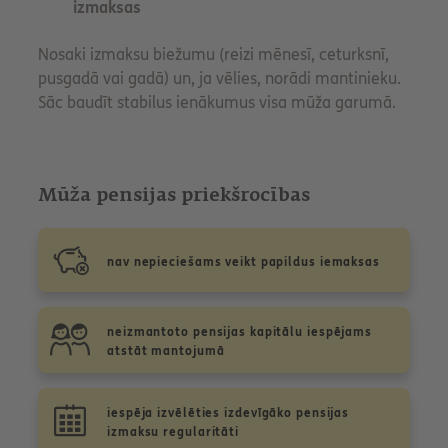
izmaksas
Nosaki izmaksu biežumu (reizi mēnesī, ceturksnī,
pusgadā vai gadā) un, ja vēlies, norādi mantinieku.
Sāc baudīt stabilus ienākumus visa mūža garumā.
Mūža pensijas priekšrocības
nav nepieciešams veikt papildus iemaksas
neizmantoto pensijas kapitālu iespējams
atstāt mantojumā
iespēja izvēlēties izdevīgāko pensijas
izmaksu regularitāti