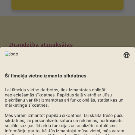
Draudzība atmaksājas
Lojalitātes programma ERGO klientiem
Uzzini vairāk!