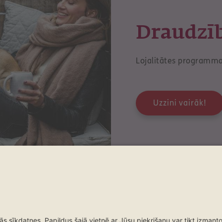
Draudzī
Lojalitātes programm
Uzzini vairāk!
Atlīdzības
Kontakti
Atlīdzības
Kontakt
Pieteikt atlīdzības
Kontakti un bir