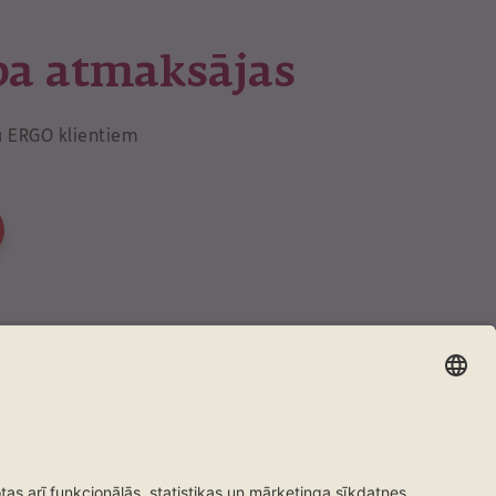
ba atmaksājas
a ERGO klientiem
WhatsApp
i
Vairāk
oji
Noteikumi