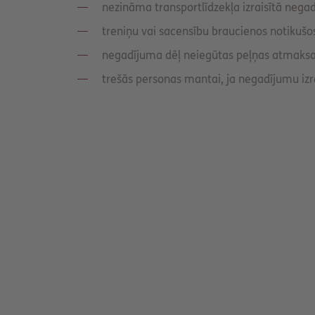
nezināma transportlīdzekļa izraisītā neg
t
treniņu vai sacensību braucienos notikuš
negadījuma dēļ neiegūtas peļņas atmaksa
trešās personas mantai, ja negadījumu izr