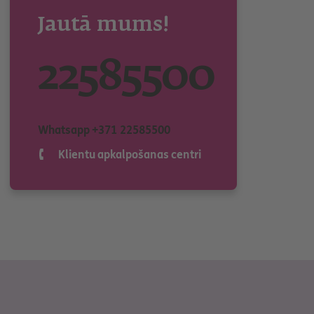
Jautā mums!
22585500
Whatsapp
+371 22585500
Klientu apkalpošanas centri