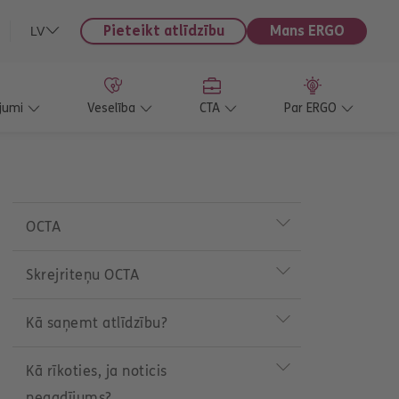
Pieteikt atlīdzību
Mans ERGO
LV
jumi
Veselība
CTA
Par ERGO
P
r
OCTA
o
d
u
Skrejriteņu OCTA
c
t
m
Kā saņemt atlīdzību?
e
n
u
Kā rīkoties, ja noticis
negadījums?