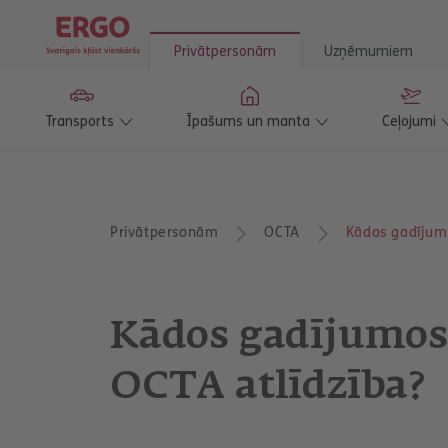
Privātpersonām
Uzņēmumiem
Transports
Īpašums un manta
Ceļojumi
T
Privātpersonām
OCTA
Kādos gadījumo
u
a
t
r
o
Kādos gadījumos
d
i
e
OCTA atlīdzība?
s
š
e
i