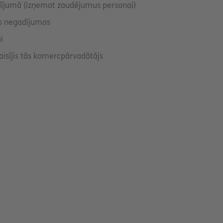
adījumā (izņemot zaudējumus personai)
os negadījumos
i
aisījis tās komercpārvadātājs