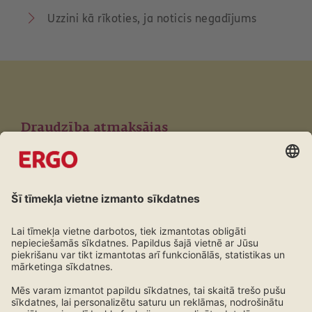
Uzzini kā rīkoties, ja noticis negadījums
Draudzība atmaksājas
Pastāvīgajiem klientiem atlaides visiem produktiem
Iepazīties ar lojalitātes programmu