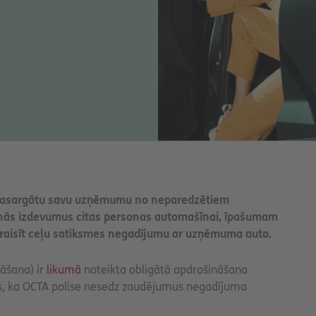
ai pasargātu savu uzņēmumu no neparedzētiem
inās izdevumus citas personas automašīnai, īpašumam
izraisīt ceļu satiksmes negadījumu ar uzņēmuma auto.
nāšana) ir
likumā
noteikta obligātā apdrošināšana
es, ka OCTA polise nesedz zaudējumus negadījuma