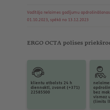
Vadītāja nelaimes gadījumu apdrošināšana
01.10.2023, spēkā no 13.12.2023
ERGO OCTA polises priekšro
klientu atbalsts 24 h
nelaime
diennaktī, zvanot (+371)
apdroši
22585500
bez mak
vismaz 
(limits 