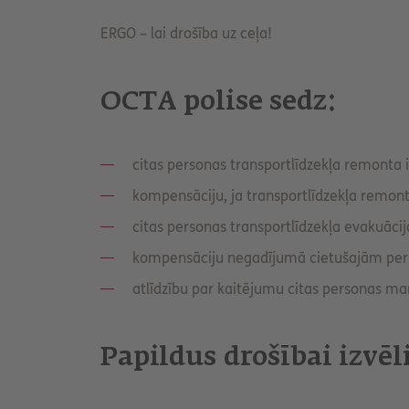
ERGO – lai drošība uz ceļa!
OCTA polise sedz:
citas personas transportlīdzekļa remonta
kompensāciju, ja transportlīdzekļa remo
citas personas transportlīdzekļa evakuāci
kompensāciju negadījumā cietušajām pe
atlīdzību par kaitējumu citas personas man
Papildus drošībai izvē