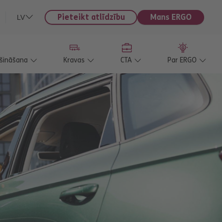
Pieteikt atlīdzību
Mans ERGO
LV
ošināšana
Kravas
CTA
Par ERGO