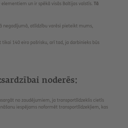
 elementiem un ir spēkā visās Baltijas valstīs.
Tā
ītā negadījumā, atlīdzību varēsi pieteikt mums,
tikai 140 eiro pašrisku, arī tad, ja darbinieks būs
zsardzībai noderēs:
rgāt no zaudējumiem, ja transportlīdzeklis cietīs
šināšanu iespējams noformēt transportlīdzekļiem, kas