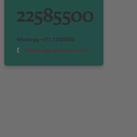
22585500
Whatsapp
+371 22585500
Klientu apkalpošanas centri