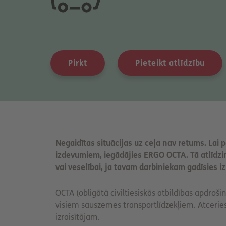
Pirkt
Pieteikt atlīdzību
Negaidītas situācijas uz ceļa nav retums. L
izdevumiem, iegādājies ERGO OCTA. Tā atlīdz
vai veselībai, ja tavam darbiniekam gadīsies 
OCTA (obligātā civiltiesiskās atbildības apdroši
visiem sauszemes transportlīdzekļiem. Atceri
izraisītājam.