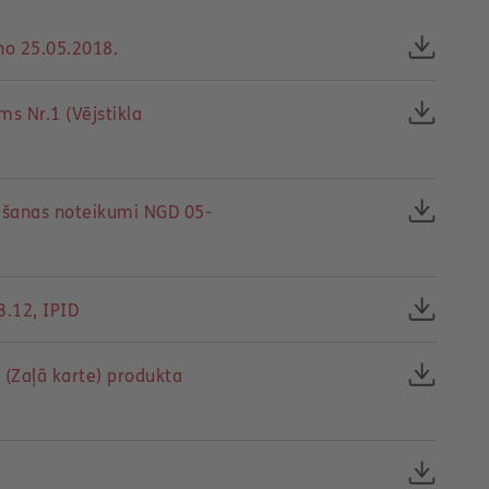
no 25.05.2018.
s Nr.1 (Vējstikla
āšanas noteikumi NGD 05-
.12, IPID
 (Zaļā karte) produkta