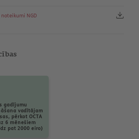
s noteikumi NGD
cības
s gadījumu
nāšana vadītājam
sas, pērkot OCTA
uz 6 mēnešiem
līdz pat 2000 eiro)