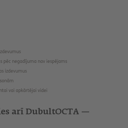
 izdevumus
nts pēc negadījuma nav iespējams
jas izdevumus
rsonām
tai vai apkārtējai videi
lies arī DubultOCTA —