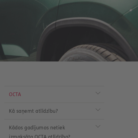
P
r
OCTA
o
d
u
Kā saņemt atlīdzību?
c
t
m
Kādos gadījumos netiek
e
izmaksāta OCTA atlīdzība?