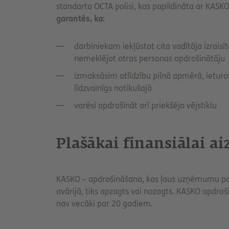
standarta OCTA polisi, kas papildināta ar KASKO
garantēs, ka:
darbiniekam iekļūstot cita vadītāja izrais
nemeklējot otras personas apdrošinātāju
izmaksāsim atlīdzību pilnā apmērā, ieturot 
līdzvainīgs notikušajā
varēsi apdrošināt arī priekšējo vējstiklu
Plašākai finansiālai ai
KASKO – apdrošināšana, kas ļaus uzņēmumu pasa
avārijā, tiks apzagts vai nozagts. KASKO apdro
nav vecāki par 20 gadiem.