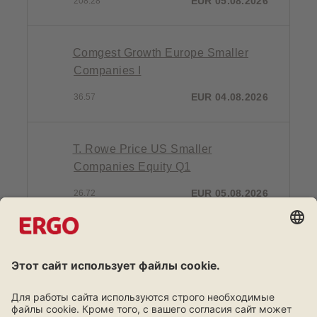
EUR 05.08.2026
208.28
Comgest Growth Europe Smaller
Companies I
EUR 04.08.2026
36.57
T. Rowe Price US Smaller
Companies Equity Q1
EUR 05.08.2026
26.72
Schroder ISF Asian Opportunities C
EUR 05.08.2026
42.13