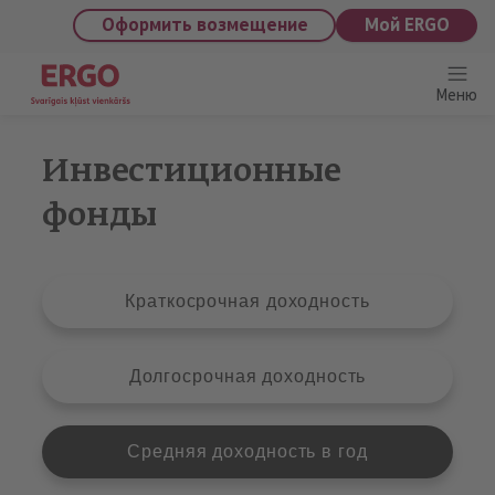
saturu
Оформить возмещение
Мой ERGO
Меню
Инвестиционные
фонды
Краткосрочная доходность
Долгосрочная доходность
Средняя доходность в год