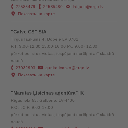
22585479
22585480
latgale@ergo.lv
Показать на карте
"Gatve GS" SIA
Tirgus laukums 4, Dobele LV 3701
P.T. 9:00-12:30 13:00-16:00 Pk. 9:00- 12:30
pērkot polisi uz vietas, iespējami norēķini arī skaidrā
naudā
27032993
gunita.ivasko@ergo.lv
Показать на карте
"Marutas Ļisicinas aģentūra" IK
Rīgas iela 53, Gulbene, LV-4400
P.O.T.C.P. 9:00-17:00
pērkot polisi uz vietas, iespējami norēķini arī skaidrā
naudā