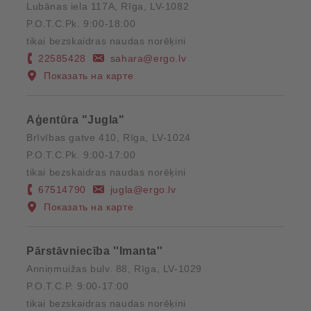
Lubānas iela 117A, Rīga, LV-1082
P.O.T.C.Pk. 9:00-18:00
tikai bezskaidras naudas norēķini
22585428
sahara@ergo.lv
Показать на карте
Aģentūra "Jugla"
Brīvības gatve 410, Rīga, LV-1024
P.O.T.C.Pk. 9:00-17:00
tikai bezskaidras naudas norēķini
67514790
jugla@ergo.lv
Показать на карте
Pārstāvniecība ''Imanta''
Anniņmuižas bulv. 88, Rīga, LV-1029
P.O.T.C.P. 9:00-17:00
tikai bezskaidras naudas norēķini