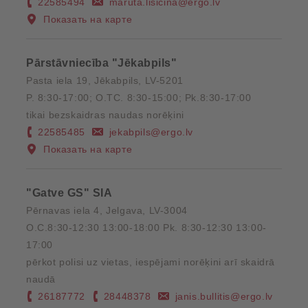
22585494
maruta.lisicina@ergo.lv
Показать на карте
Pārstāvniecība "Jēkabpils"
Pasta iela 19, Jēkabpils, LV-5201
P. 8:30-17:00; O.TC. 8:30-15:00; Pk.8:30-17:00
tikai bezskaidras naudas norēķini
22585485
jekabpils@ergo.lv
Показать на карте
"Gatve GS" SIA
Pērnavas iela 4, Jelgava, LV-3004
O.C.8:30-12:30 13:00-18:00 Pk. 8:30-12:30 13:00-
17:00
pērkot polisi uz vietas, iespējami norēķini arī skaidrā
naudā
26187772
28448378
janis.bullitis@ergo.lv