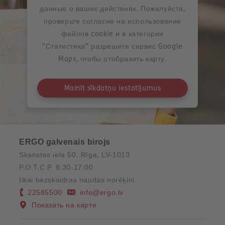
данные о ваших действиях. Пожалуйста,
проверьте согласие на использование
файлов cookie и в категории
"Статистика" разрешите сервис Google
Maps, чтобы отобразить карту.
Mainīt sīkdatņu iestatījumus
ERGO galvenais birojs
Skanstes iela 50, Rīga, LV-1013
P.O.T.C.P. 8:30-17:00
tikai bezskaidras naudas norēķini
22585500
info@ergo.lv
Показать на карте