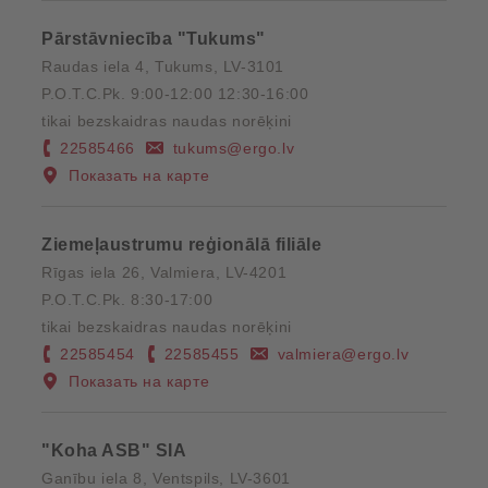
Pārstāvniecība "Tukums"
Raudas iela 4, Tukums, LV-3101
P.O.T.C.Pk. 9:00-12:00 12:30-16:00
tikai bezskaidras naudas norēķini
22585466
tukums@ergo.lv
Показать на карте
Ziemeļaustrumu reģionālā filiāle
Rīgas iela 26, Valmiera, LV-4201
P.O.T.C.Pk. 8:30-17:00
tikai bezskaidras naudas norēķini
22585454
22585455
valmiera@ergo.lv
Показать на карте
"Koha ASB" SIA
Ganību iela 8, Ventspils, LV-3601