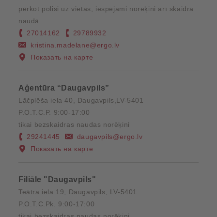
pērkot polisi uz vietas, iespējami norēķini arī skaidrā
naudā
27014162
29789932
kristina.madelane@ergo.lv
Показать на карте
Aģentūra “Daugavpils”
Lāčplēša iela 40, Daugavpils,LV-5401
P.O.T.C.P. 9:00-17:00
tikai bezskaidras naudas norēķini
29241445
daugavpils@ergo.lv
Показать на карте
Filiāle "Daugavpils"
Teātra iela 19, Daugavpils, LV-5401
P.O.T.C.Pk. 9:00-17:00
tikai bezskaidras naudas norēķini