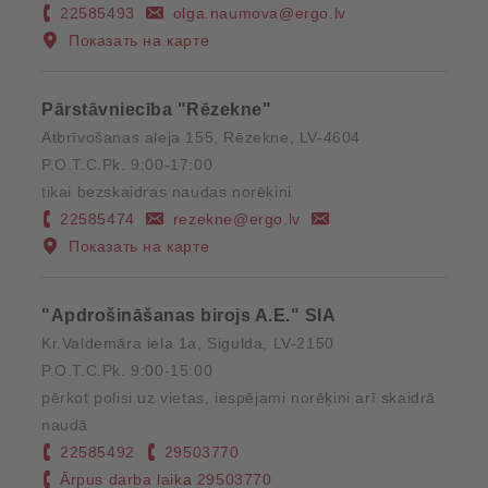
22585493
olga.naumova@ergo.lv
Показать на карте
Pārstāvniecība "Rēzekne"
Atbrīvošanas aleja 155, Rēzekne, LV-4604
P.O.T.C.Pk. 9:00-17:00
tikai bezskaidras naudas norēķini
22585474
rezekne@ergo.lv
Показать на карте
"Apdrošināšanas birojs A.E." SIA
Kr.Valdemāra iela 1a, Sigulda, LV-2150
P.O.T.C.Pk. 9:00-15:00
pērkot polisi uz vietas, iespējami norēķini arī skaidrā
naudā
22585492
29503770
Ārpus darba laika 29503770