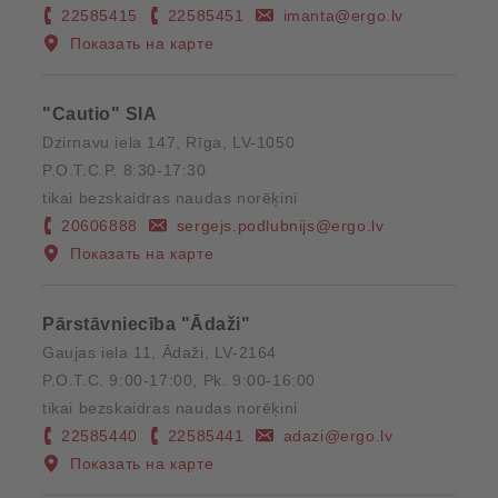
22585415
22585451
imanta@ergo.lv
Показать на карте
"Cautio" SIA
Dzirnavu iela 147, Rīga, LV-1050
P.O.T.C.P. 8:30-17:30
tikai bezskaidras naudas norēķini
20606888
sergejs.podlubnijs@ergo.lv
Показать на карте
Pārstāvniecība "Ādaži"
Gaujas iela 11, Ādaži, LV-2164
P.O.T.C. 9:00-17:00, Pk. 9:00-16:00
tikai bezskaidras naudas norēķini
22585440
22585441
adazi@ergo.lv
Показать на карте