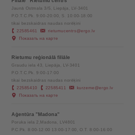
Filiāle ''Rietumu centrs''
Jaunā Ostmala 3/5, Liepāja, LV-3401
P.O.T.C.Pk. 9:00-20:00, S. 10:00-18:00
tikai bezskaidras naudas norēķini
22585461
rietumucentrs@ergo.lv
Показать на карте
Rietumu reģionālā filiāle
Graudu iela 43, Liepāja, LV-3401
P.O.T.C.Pk. 9:00-17:00
tikai bezskaidras naudas norēķini
22585410
22585411
kurzeme@ergo.lv
Показать на карте
Aģentūra "Madona"
Poruka iela 2,Madona, LV4801
P.C.Pk. 8:00-12:00 13:00-17:00, O.T. 8:00-16:00