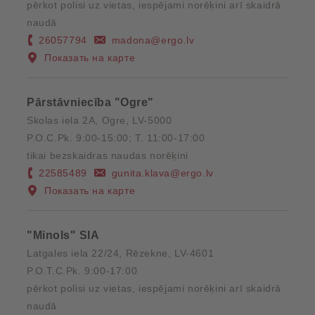
pērkot polisi uz vietas, iespējami norēķini arī skaidrā
naudā
26057794
madona@ergo.lv
Показать на карте
Pārstāvniecība "Ogre"
Skolas iela 2A, Ogre, LV-5000
P.O.C.Pk. 9:00-15:00; T. 11:00-17:00
tikai bezskaidras naudas norēķini
22585489
gunita.klava@ergo.lv
Показать на карте
"Minols" SIA
Latgales iela 22/24, Rēzekne, LV-4601
P.O.T.C.Pk. 9:00-17:00
pērkot polisi uz vietas, iespējami norēķini arī skaidrā
naudā