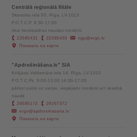
Centrālā reģionālā filiāle
Skanstes iela 50, Rīga, LV-1013
P.O.T.C.P. 8:30-17:00
tikai bezskaidras naudas norēķini
22585431
22585430
riga@ergo.lv
Показать на карте
"Apdrošināšana.lv" SIA
Krišjāņa Valdemāra iela 14, Rīga, LV-1010
P.O.T.C.Pk. 9:00-13:00 14:00-17:00
pērkot polisi uz vietas, iespējami norēķini arī skaidrā
naudā
26585172
29267372
ergo@apdrosinasana.lv
Показать на карте