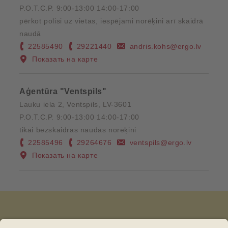
P.O.T.C.P. 9:00-13:00 14:00-17:00
pērkot polisi uz vietas, iespējami norēķini arī skaidrā
naudā
22585490
29221440
andris.kohs@ergo.lv
Показать на карте
Aģentūra "Ventspils"
Lauku iela 2, Ventspils, LV-3601
P.O.T.C.P. 9:00-13:00 14:00-17:00
tikai bezskaidras naudas norēķini
22585496
29264676
ventspils@ergo.lv
Показать на карте