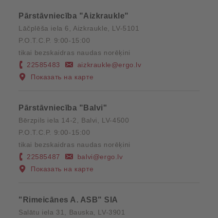
Pārstāvniecība "Aizkraukle"
Lāčplēša iela 6, Aizkraukle, LV-5101
P.O.T.C.P. 9:00-15:00
tikai bezskaidras naudas norēķini
22585483
aizkraukle@ergo.lv
Показать на карте
Pārstāvniecība "Balvi"
Bērzpils iela 14-2, Balvi, LV-4500
P.O.T.C.P. 9:00-15:00
tikai bezskaidras naudas norēķini
22585487
balvi@ergo.lv
Показать на карте
"Rimeicānes A. ASB" SIA
Salātu iela 31, Bauska, LV-3901