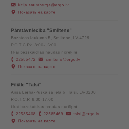
kitija.saumberga@ergo.lv
Показать на карте
Pārstāvniecība "Smiltene"
Baznīcas laukums 5, Smiltene, LV-4729
P.O.T.C.Pk. 8:00-16:00
tikai bezskaidras naudas norēķini
22585472
smiltene@ergo.lv
Показать на карте
Filiāle "Talsi"
Anša Lerha-Puškaiša iela 6, Talsi, LV-3200
P.O.T.C.P. 8:30-17:00
tikai bezskaidras naudas norēķini
22585468
22585469
talsi@ergo.lv
Показать на карте