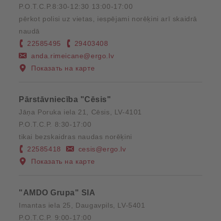
P.O.T.C.P.8:30-12:30 13:00-17:00
pērkot polisi uz vietas, iespējami norēķini arī skaidrā
naudā
22585495
29403408
anda.rimeicane@ergo.lv
Показать на карте
Pārstāvniecība "Cēsis"
Jāņa Poruka iela 21, Cēsis, LV-4101
P.O.T.C.P. 8:30-17:00
tikai bezskaidras naudas norēķini
22585418
cesis@ergo.lv
Показать на карте
"AMDO Grupa" SIA
Imantas iela 25, Daugavpils, LV-5401
P.O.T.C.P. 9:00-17:00