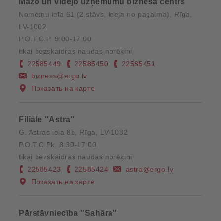
Mazo un vidējo uzņēmumu biznesa centrs
Nometņu iela 61 (2.stāvs, ieeja no pagalma), Rīga,
LV-1002
P.O.T.C.P. 9:00-17:00
tikai bezskaidras naudas norēķini
22585449
22585450
22585451
bizness@ergo.lv
Показать на карте
Filiāle ''Astra''
G. Astras iela 8b, Rīga, LV-1082
P.O.T.C.Pk. 8:30-17:00
tikai bezskaidras naudas norēķini
22585423
22585424
astra@ergo.lv
Показать на карте
Pārstāvniecība ''Sahāra''