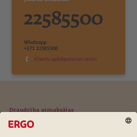
22585500
Whatsapp
+371 22585500
Klientu apkalpošanas centri
Draudzība atmaksājas
Lojalitātes programma ERGO klientiem