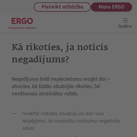
saturu
Pieteikt atlīdzību
Mans ERGO
Izvēlne
Kā rīkoties, ja noticis
negadījums?
Negadījuma brīdī nepieciešams reaģēt ātri –
atceries, kā šādās situācijās rīkoties, lai
nevēlamais atrisinātos raitāk.
novērtē radušos situāciju un dari visu
iespējamo, lai mazinātu notikuma negatīvās
sekas