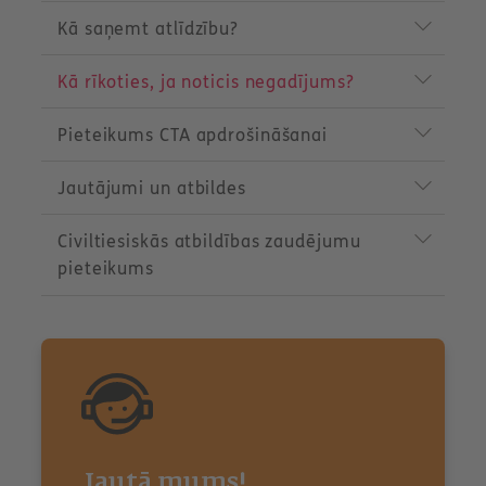
d
Kā saņemt atlīdzību?
u
c
t
Kā rīkoties, ja noticis negadījums?
m
e
n
Pieteikums CTA apdrošināšanai
u
Jautājumi un atbildes
Civiltiesiskās atbildības zaudējumu
pieteikums
Jautā mums!