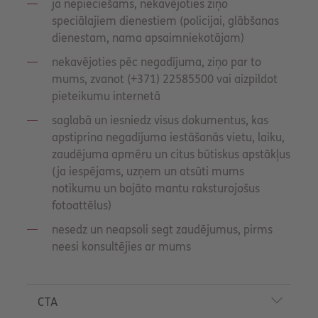
ja nepieciešams, nekavējoties ziņo
speciālajiem dienestiem (policijai, glābšanas
dienestam, nama apsaimniekotājam)
nekavējoties pēc negadījuma, ziņo par to
mums, zvanot (+371) 22585500 vai aizpildot
pieteikumu internetā
saglabā un iesniedz visus dokumentus, kas
apstiprina negadījuma iestāšanās vietu, laiku,
zaudējuma apmēru un citus būtiskus apstākļus
(ja iespējams, uzņem un atsūti mums
notikumu un bojāto mantu raksturojošus
fotoattēlus)
nesedz un neapsoli segt zaudējumus, pirms
neesi konsultējies ar mums
P
r
CTA
o