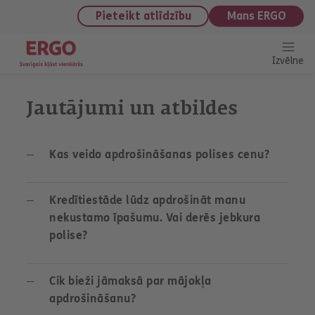
saturu
Pieteikt atlīdzību
Mans ERGO
Izvēlne
Jautājumi un atbildes
Kas veido apdrošināšanas polises cenu?
Kredītiestāde lūdz apdrošināt manu
nekustamo īpašumu. Vai derēs jebkura
polise?
Cik bieži jāmaksā par mājokļa
apdrošināšanu?