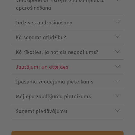
Velosipēda un skrejriteņa kompleksā
u
c
apdrošināšana
t
m
Iedzīves apdrošināšana
e
n
u
Kā saņemt atlīdzību?
Kā rīkoties, ja noticis negadījums?
Jautājumi un atbildes
Īpašuma zaudējumu pieteikums
Mājlopu zaudējumu pieteikums
Saņemt piedāvājumu