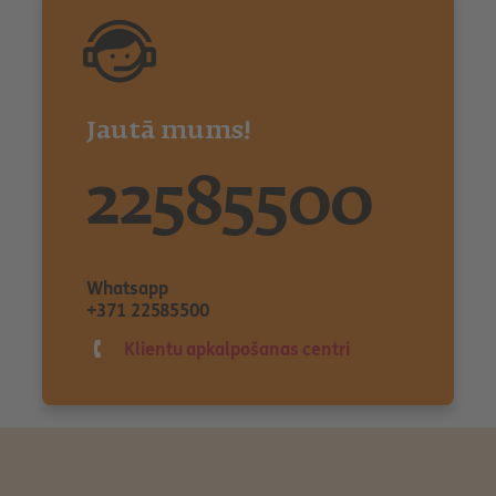
Jautā mums!
22585500
Whatsapp
+371 22585500
Klientu apkalpošanas centri