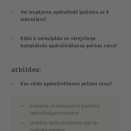
Vai iespējams apdrošināt īpašumu uz 6
mēnešiem?
Kāda ir velosipēda un skrejriteņa
kompleksās apdrošināšanas polises cena?
atbildes:
Kas veido apdrošināšanas polises cenu?
kustamā un nekustamā īpašuma
apdrošinājuma summa
izvēlētie apdrošināšanas riski un
pašriska apmērs