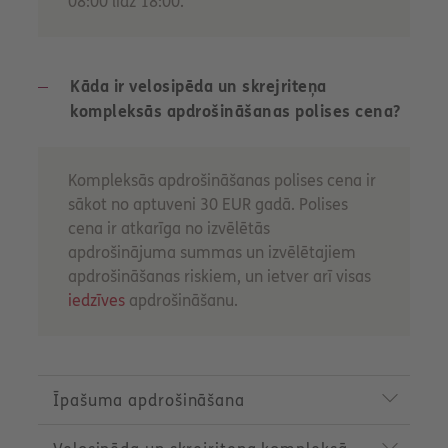
08:00 līdz 18:00.
Kāda ir velosipēda un skrejriteņa
kompleksās apdrošināšanas polises cena?
Kompleksās apdrošināšanas polises cena ir
sākot no aptuveni 30 EUR gadā. Polises
cena ir atkarīga no izvēlētās
apdrošinājuma summas un izvēlētajiem
apdrošināšanas riskiem, un ietver arī visas
iedzīves
apdrošināšanu.
P
r
Īpašuma apdrošināšana
o
d