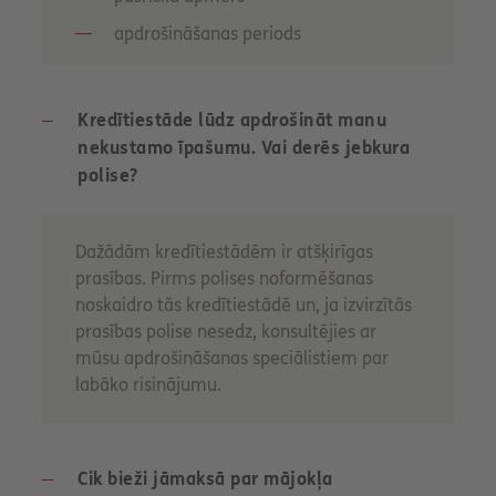
apdrošināšanas periods
Kredītiestāde lūdz apdrošināt manu
nekustamo īpašumu. Vai derēs jebkura
polise?
Dažādām kredītiestādēm ir atšķirīgas
prasības. Pirms polises noformēšanas
noskaidro tās kredītiestādē un, ja izvirzītās
prasības polise nesedz, konsultējies ar
mūsu apdrošināšanas speciālistiem par
labāko risinājumu.
Cik bieži jāmaksā par mājokļa