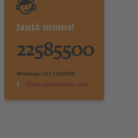
Jautā mums!
22585500
Whatsapp
+371 22585500
Klientu apkalpošanas centri