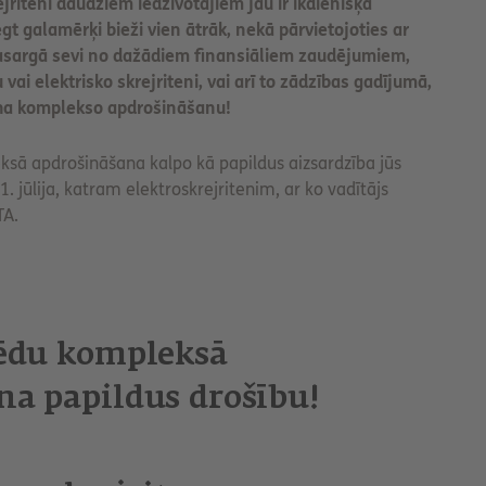
jriteni daudziem iedzīvotājiem jau ir ikdienišķa
egt galamērķi bieži vien ātrāk, nekā pārvietojoties ar
pasargā sevi no dažādiem finansiāliem zaudējumiem,
 vai elektrisko skrejriteni, vai arī to zādzības gadījumā,
teņa komplekso apdrošināšanu!
eksā apdrošināšana kalpo kā papildus aizsardzība jūs
. jūlija, katram elektroskrejritenim, ar ko vadītājs
TA.
pēdu kompleksā
na papildus drošību!