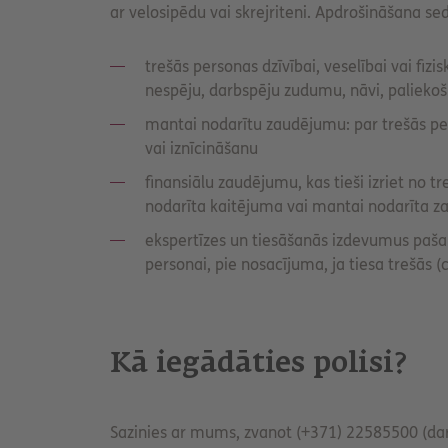
ar velosipēdu vai skrejriteni. Apdrošināšana sed
trešās personas dzīvībai, veselībai vai fi
nespēju, darbspēju zudumu, nāvi, paliekošu
mantai nodarītu zaudējumu: par trešās p
vai iznīcināšanu
finansiālu zaudējumu, kas tieši izriet no tr
nodarīta kaitējuma vai mantai nodarīta 
ekspertīzes un tiesāšanās izdevumus paša
personai, pie nosacījuma, ja tiesa trešās (
Kā iegādāties polisi?
Sazinies ar mums, zvanot (+371) 22585500 (darb