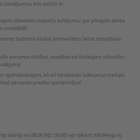
z zaudējumus, kas saistīti ar:
ziskajam stāvoklim nodarītu kaitējumu: par pārejošu darba
 invaliditāti
ersonas īpašumā esošas ķermeniskas lietas sabojāšanu
ešās personas dzīvībai, veselībai vai fiziskajam stāvoklim
zaudējuma
m apdrošinātajam, kā arī tiesāšanās izdevumus trešajai
citas) personas prasību apmierinājusi
a dienās no 08:00 līdz 18:00) vai rakstot info@ergo.lv,