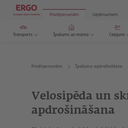
Privātpersonām
Uzņēmumiem
Transports
Īpašums un manta
Ceļojumi
T
Privātpersonām
Īpašuma apdrošināšana
u
a
t
r
o
Velosipēda un sk
d
i
e
apdrošināšana
s
š
e
i