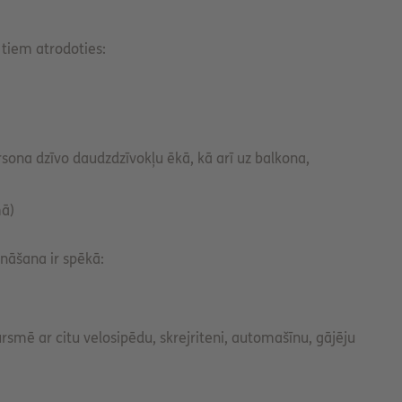
 tiem atrodoties:
rsona dzīvo daudzdzīvokļu ēkā, kā arī uz balkona,
mā)
nāšana ir spēkā:
smē ar citu velosipēdu, skrejriteni, automašīnu, gājēju