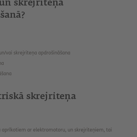
 un skrejriteņa
āšanā?
 un/vai skrejriteņa apdrošināšana
na
nāšana
riskā skrejriteņa
 aprīkotiem ar elektromotoru, un skrejriteņiem, tai