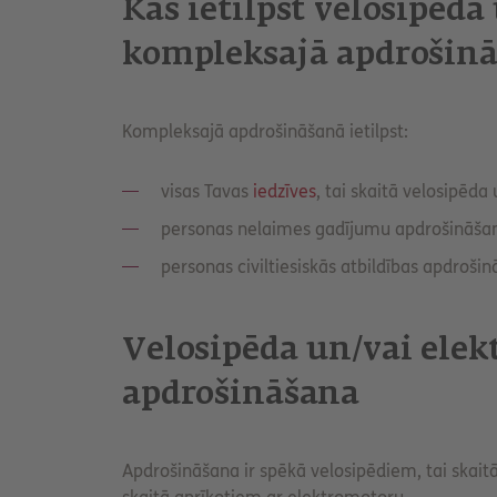
Kas ietilpst velosipēda
kompleksajā apdrošin
Kompleksajā apdrošināšanā ietilpst:
visas Tavas
iedzīves
, tai skaitā velosipēda
personas nelaimes gadījumu apdrošināša
personas civiltiesiskās atbildības apdroši
Velosipēda un/vai elekt
apdrošināšana
Apdrošināšana ir spēkā velosipēdiem, tai skaitā