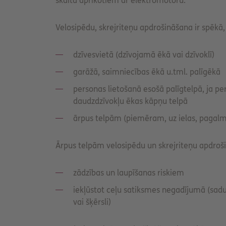
skaitā aprīkotiem ar elektromotoru.
Velosipēdu, skrejriteņu apdrošināšana ir spēkā,
dzīvesvietā (dzīvojamā ēkā vai dzīvoklī)
garāžā, saimniecības ēkā u.tml. palīgēkā
personas lietošanā esošā palīgtelpā, ja pe
daudzdzīvokļu ēkas kāpņu telpā
ārpus telpām (piemēram, uz ielas, pagal
Ārpus telpām velosipēdu un skrejriteņu apdroši
zādzības un laupīšanas riskiem
iekļūstot ceļu satiksmes negadījumā (sadur
vai šķērsli)