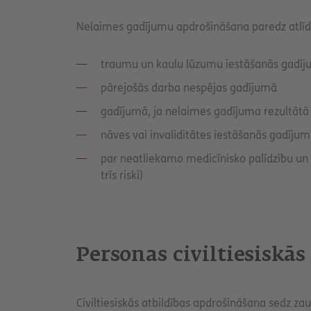
Nelaimes gadījumu apdrošināšana paredz atlīd
traumu un kaulu lūzumu iestāšanās gadī
pārejošās darba nespējas gadījumā
gadījumā, ja nelaimes gadījuma rezultātā
nāves vai invaliditātes iestāšanās gadīju
par neatliekamo medicīnisko palīdzību un
trīs riski)
Personas civiltiesiskā
Civiltiesiskās atbildības apdrošināšana sedz zau