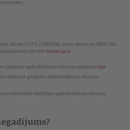
 partneriem.
lsta tālruni (+371) 22585500, darba dienās no 08:00 līdz
ašapkalpošanās portālā
mansergo.lv
šanu īpašuma apdrošināšanas ietvaros pieejama
šeit
anu nelaimes gadījumu apdrošināšanas ietvaros
u civiltiesiskās atbildības apdrošināšanas ietvaros
 negadījums?