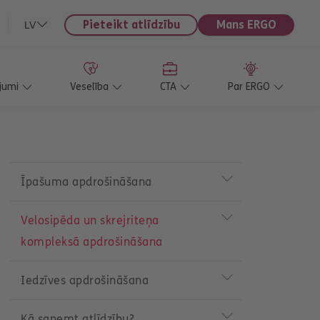
Pieteikt atlīdzību
Mans ERGO
LV
jumi
Veselība
CTA
Par ERGO
P
r
Īpašuma apdrošināšana
o
d
u
Velosipēda un skrejriteņa
c
kompleksā apdrošināšana
t
m
e
Iedzīves apdrošināšana
n
u
Kā saņemt atlīdzību?