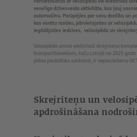
Pārvietošanās ar velosipēdu vai elektrisko skre
t
veselīga dzīvesveida aktivitāte, kas ļauj sasni
automašīnu. Parūpējies par savu drošību un 
kas varētu rasties, pārvietojoties ar velosipēdu
iegādājoties iedzīves, velosipēda un skrejri
Velosipēda un/vai elektriskā skrejriteņa kompl
transportlīdzekļiem, taču Latvijā no 2025.gada 1
plāno piedalīties satiksmē, ir nepieciešama OC
Skrejriteņu un velosi
apdrošināšana nodroši