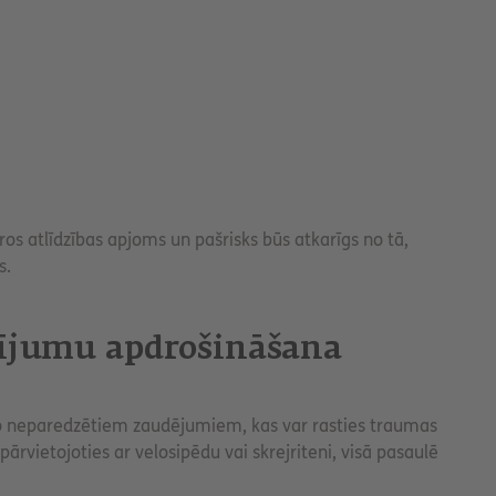
os atlīdzības apjoms un pašrisks būs atkarīgs no tā,
s.
dījumu apdrošināšana
 neparedzētiem zaudējumiem, kas var rasties traumas
pārvietojoties ar velosipēdu vai skrejriteni, visā pasaulē