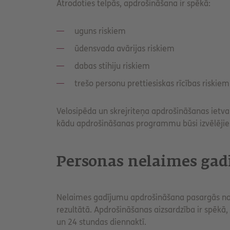
Atrodoties telpās, apdrošināšana ir spēkā:
uguns riskiem
ūdensvada avārijas riskiem
dabas stihiju riskiem
trešo personu prettiesiskas rīcības riskiem
Velosipēda un skrejriteņa apdrošināšanas ietvar
kādu apdrošināšanas programmu būsi izvēlējie
Personas nelaimes ga
Nelaimes gadījumu apdrošināšana pasargās no
rezultātā. Apdrošināšanas aizsardzība ir spēkā, 
un 24 stundas diennaktī.