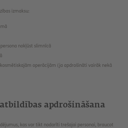
zības izmaksu:
jumā
 persona nokļūst slimnīcā
mā
 kosmētiskajām operācijām (ja apdrošināti vairāk nekā
s atbildības apdrošināšana
dējumus, kas var tikt nodarīti trešajai personai, braucot