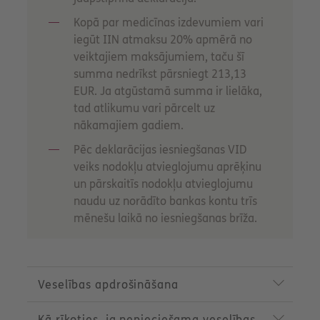
Kopā par medicīnas izdevumiem vari
iegūt IIN atmaksu 20% apmērā no
veiktajiem maksājumiem, taču šī
summa nedrīkst pārsniegt 213,13
EUR. Ja atgūstamā summa ir lielāka,
tad atlikumu vari pārcelt uz
nākamajiem gadiem.
Pēc deklarācijas iesniegšanas VID
veiks nodokļu atvieglojumu aprēķinu
un pārskaitīs nodokļu atvieglojumu
naudu uz norādīto bankas kontu trīs
mēnešu laikā no iesniegšanas brīža.
P
r
Veselības apdrošināšana
o
d
Kā rīkoties, ja nepieciešama veselības