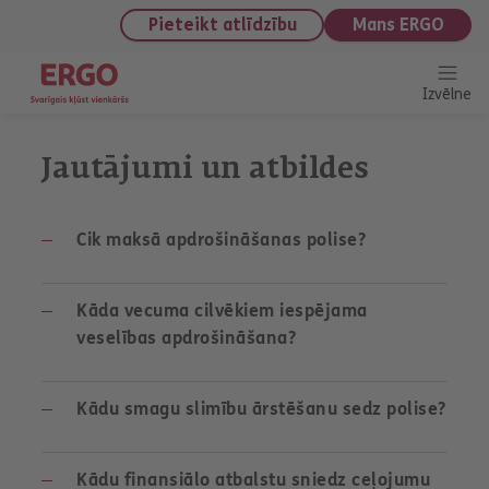
saturu
Pieteikt atlīdzību
Mans ERGO
Izvēlne
Jautājumi un atbildes
Cik maksā apdrošināšanas polise?
Kāda vecuma cilvēkiem iespējama
veselības apdrošināšana?
Kādu smagu slimību ārstēšanu sedz polise?
Kādu finansiālo atbalstu sniedz ceļojumu