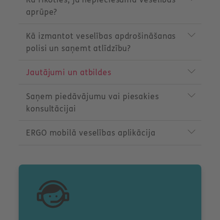
u
c
aprūpe?
t
m
Kā izmantot veselības apdrošināšanas
e
n
polisi un saņemt atlīdzību?
u
Jautājumi un atbildes
Saņem piedāvājumu vai piesakies
konsultācijai
ERGO mobilā veselības aplikācija