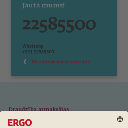
Jautā mums!
22585500
Whatsapp
+371 22585500
Klientu apkalpošanas centri
Draudzība atmaksājas
Lojalitātes programma ERGO klientiem