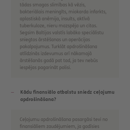
tādas smagas slimības kā vēzis,
bakteriālais meningīts, miokarda infarkts,
aplastiskā anēmija, insults, aktīvā
tuberkuloze, nieru mazspēja un citas.
Segsim Baltijas valstīs labāko speciālistu
sniegtos ārstēšanas un operācijas
pakalpojumus. Turklāt apdrošināšana
atlīdzinās izdevumus arī nākamajā
ārstēšanās gadā pat tad, ja tev nebūs
iespējas pagarināt polisi.
Kādu finansiālo atbalstu sniedz ceļojumu
apdrošināšana?
Ceļojumu apdrošināšana pasargāsi tevi no
finansiāliem zaudējumiem, ja gadīsies