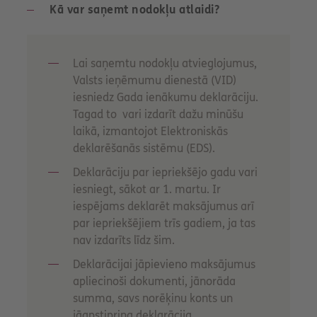
Kā var saņemt nodokļu atlaidi?
Lai saņemtu nodokļu atvieglojumus,
Valsts ieņēmumu dienestā (VID)
iesniedz Gada ienākumu deklarāciju.
Tagad to vari izdarīt dažu minūšu
laikā, izmantojot Elektroniskās
deklarēšanās sistēmu (EDS).
Deklarāciju par iepriekšējo gadu vari
iesniegt, sākot ar 1. martu. Ir
iespējams deklarēt maksājumus arī
par iepriekšējiem trīs gadiem, ja tas
nav izdarīts līdz šim.
Deklarācijai jāpievieno maksājumus
apliecinoši dokumenti, jānorāda
summa, savs norēķinu konts un
jāapstiprina deklarācija.