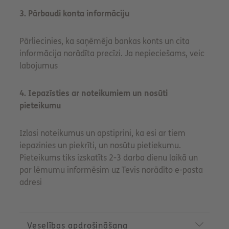
3. Pārbaudi konta informāciju
Pārliecinies, ka saņēmēja bankas konts un cita
informācija norādīta precīzi. Ja nepieciešams, veic
labojumus
4. Iepazīsties ar noteikumiem un nosūti
pieteikumu
Izlasi noteikumus un apstiprini, ka esi ar tiem
iepazinies un piekrīti, un nosūtu pietiekumu.
Pieteikums tiks izskatīts 2-3 darba dienu laikā un
par lēmumu informēsim uz Tevis norādīto e-pasta
adresi
P
r
Veselības apdrošināšana