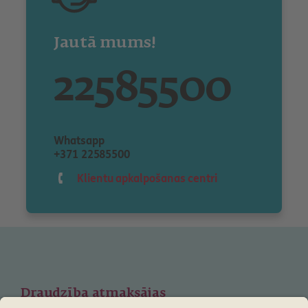
Jautā mums!
22585500
Whatsapp
+371 22585500
Klientu apkalpošanas centri
Draudzība atmaksājas