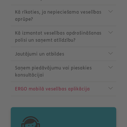
o
d
Kā rīkoties, ja nepieciešama veselības
u
c
aprūpe?
t
m
Kā izmantot veselības apdrošināšanas
e
n
polisi un saņemt atlīdzību?
u
Jautājumi un atbildes
Saņem piedāvājumu vai piesakies
konsultācijai
ERGO mobilā veselības aplikācija