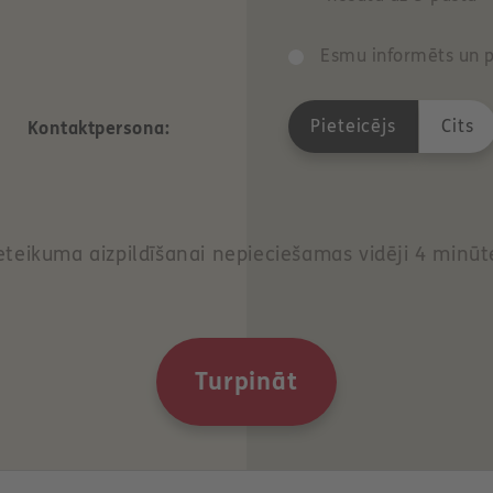
Esmu informēts un p
Pieteicējs
Cits
Kontaktpersona:
eteikuma aizpildīšanai nepieciešamas vidēji 4 minūt
Turpināt