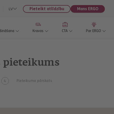
Pieteikt atlīdzību
Mans ERGO
LV
ošināšana
Kravas
CTA
Par ERGO
s pieteikums
Pieteikuma pārskats