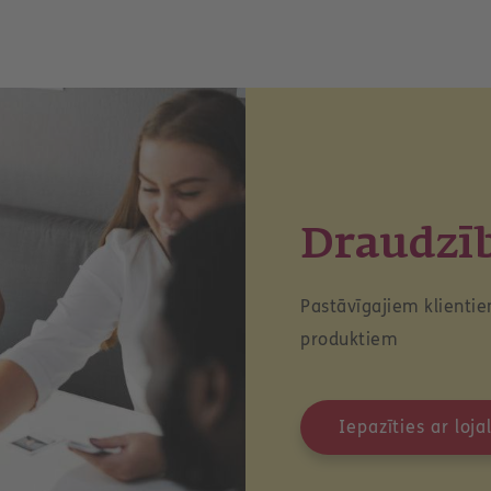
Draudzī
Pastāvīgajiem klientie
produktiem
Iepazīties ar lo