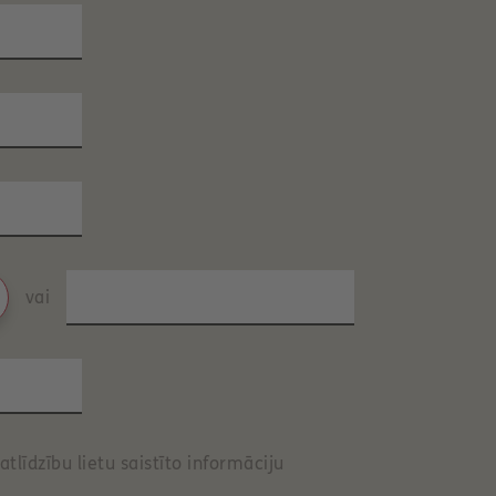
vai
atlīdzību lietu saistīto informāciju