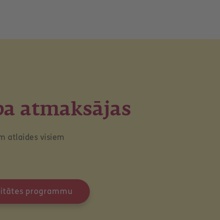
ba atmaksājas
m atlaides visiem
jalitātes programmu