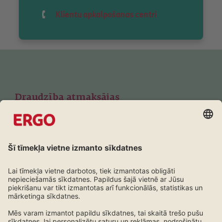
Klientu apkalpošanas centri
Draudzība atmaksājas
Pastāvīgajiem klientiem atlaides visiem produktiem
Iepazīties ar lojalitātes programmu