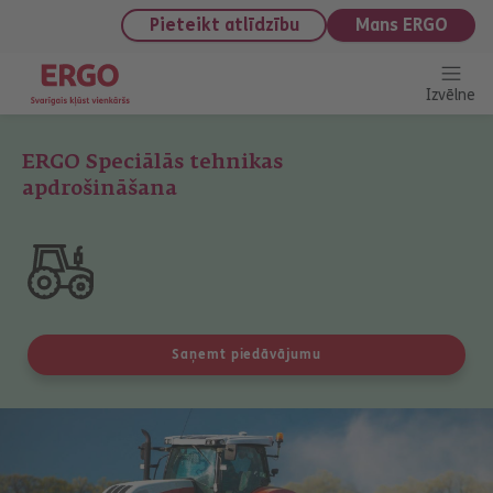
saturu
Pieteikt atlīdzību
Mans ERGO
Izvēlne
ERGO Speciālās tehnikas
apdrošināšana
Saņemt piedāvājumu