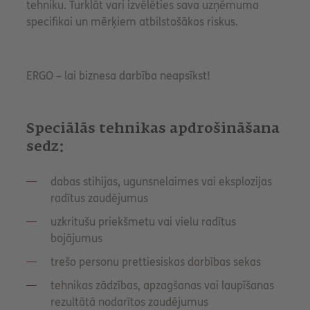
tehniku. Turklāt vari izvēlēties sava uzņēmuma
specifikai un mērķiem atbilstošākos riskus.
ERGO – lai biznesa darbība neapsīkst!
Speciālās tehnikas apdrošināšana
sedz:
dabas stihijas, ugunsnelaimes vai eksplozijas
radītus zaudējumus
uzkritušu priekšmetu vai vielu radītus
bojājumus
trešo personu prettiesiskas darbības sekas
tehnikas zādzības, apzagšanas vai laupīšanas
rezultātā nodarītos zaudējumus