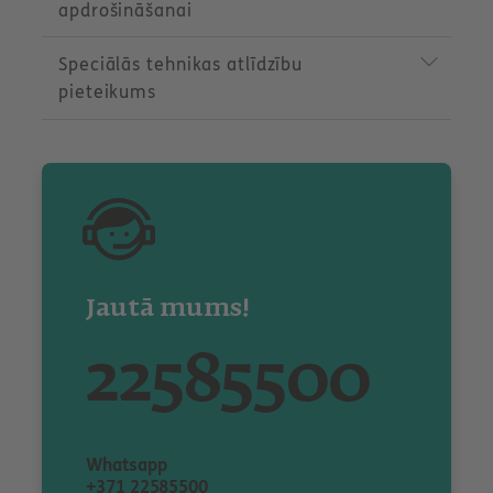
apdrošināšanai
Speciālās tehnikas atlīdzību
pieteikums
Jautā mums!
22585500
Whatsapp
+371 22585500