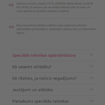
Sazinies ar mums, zvanot (+371) 22585500 (darba dienās no 08:00
līdz 18:00), lai vienotos par sev ērtāko tikšanās laiku un vietu, lai
mūsu speciālists apskatītu tehniku un iekārtas
Mūsu konsultanti palīdzēs izvēlēties tava uzņēmuma vēlmēm
atbilstošāko apdrošināšanu, aprēķināsim polises cenu un noformēsim
līgumu
P
r
Speciālās tehnikas apdrošināšana
o
d
Kā saņemt atlīdzību?
u
c
t
Kā rīkoties, ja noticis negadījums?
m
e
n
Jautājumi un atbildes
u
Pieteikums speciālās tehnikas