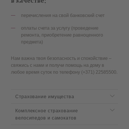
в качестве:
перечисления на свой банковский счет
оплаты счета за услугу (проведение
ремонта, приобретение равноценного
предмета)
Нам важна твоя безопасность и спокойствие –
свяжись с нами и получи помощь на дому в
любое время суток по телефону (+371) 22585500.
P
r
Страхование имущества
o
d
Комплексное страхование
u
c
велосипедов и самокатов
t
m