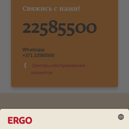
Свяжись с нами!
22585500
Whatsapp
+371 22585500
Центры обслуживания
клиентов
Дружба окупается