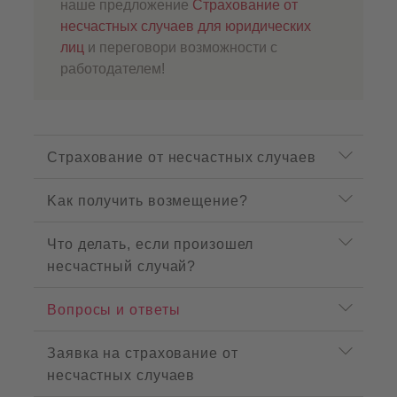
наше предложение
Страхование от
несчастных случаев для юридических
лиц
и переговори возможности с
работодателем!
P
r
Страхование от несчастных случаев
o
d
Kак получить возмещение?
u
c
t
Что делать, если произошел
m
несчастный случай?
e
n
u
Вопросы и ответы
Заявка на страхование от
несчастных случаев