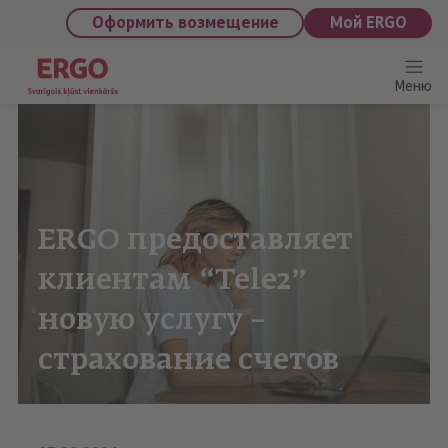
saturu
Оформить возмещение
Мой ERGO
Меню
ERGO предоставляет
клиентам “Tele2”
новую услугу –
страхование счетов