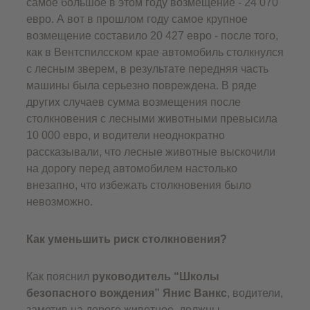
самое большое в этом году возмещение - 24 070
евро. А вот в прошлом году самое крупное
возмещение составило 20 427 евро - после того,
как в Вентспилсском крае автомобиль столкнулся
с лесным зверем, в результате передняя часть
машины была серьезно повреждена. В ряде
других случаев сумма возмещения после
столкновения с лесными животными превысила
10 000 евро, и водители неоднократно
рассказывали, что лесные животные выскочили
на дорогу перед автомобилем настолько
внезапно, что избежать столкновения было
невозможно.
Как уменьшить риск столкновения?
Как пояснил
руководитель “Школы
безопасного вождения” Янис Ванкс
, водители,
заметив на дороге животное, должны