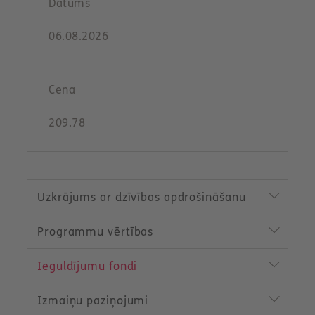
Datums
06.08.2026
Cena
209.78
P
r
Uzkrājums ar dzīvības apdrošināšanu
o
d
Programmu vērtības
u
c
t
Ieguldījumu fondi
m
e
n
Izmaiņu paziņojumi
u