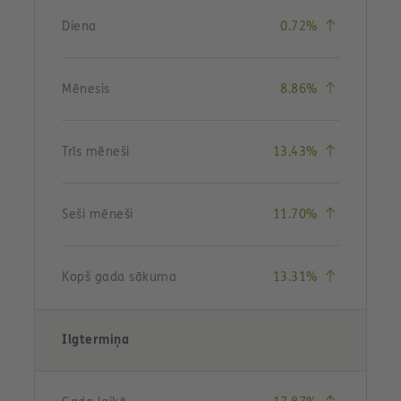
(vērtības pi
Diena
0.72%
(vērtības pi
Mēnesis
8.86%
(vērtības pi
Trīs mēneši
13.43%
(vērtības pi
Seši mēneši
11.70%
(vērtības pi
Kopš gada sākuma
13.31%
Ilgtermiņa