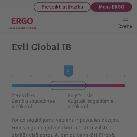
saturu
Pieteikt atlīdzību
Mans ERGO
Izvēlne
Evli Global IB
4
1
2
3
5
6
7
inves
Zems risks
Augsts risks
Zemāki sagaidāmie
Augstāki sagaidāmie
ienākumi
ienākumi
Fonda ieguldījumu virziens ir pasaules akcijas.
Fonds iegulda galvenokārt attīstīto valstu
akcijās visā pasaulē, bet galvenokārt Eiropā,