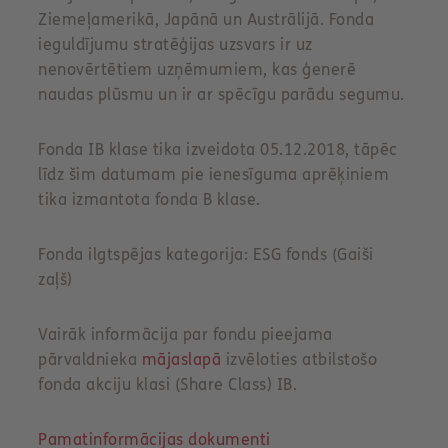
Ziemeļamerikā, Japānā un Austrālijā. Fonda
ieguldījumu stratēģijas uzsvars ir uz
nenovērtētiem uzņēmumiem, kas ģenerē
naudas plūsmu un ir ar spēcīgu parādu segumu.
Fonda IB klase tika izveidota 05.12.2018, tāpēc
līdz šim datumam pie ienesīguma aprēķiniem
tika izmantota fonda B klase.
Fonda ilgtspējas kategorija: ESG fonds (Gaiši
zaļš)
Vairāk informācija par fondu pieejama
pārvaldnieka
mājaslapā
izvēloties atbilstošo
fonda akciju klasi (Share Class) IB.
Pamatinformācijas dokumenti