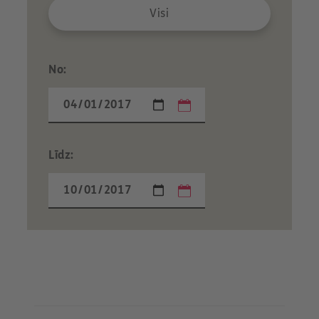
Visi
No:
Līdz:
1y
3y
5y
all
From
Aug 5, 2021
To
Aug 5, 2026