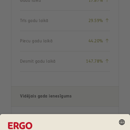
(vērtības pi
Gada laikā
17.87%
(vērtības pi
Trīs gadu laikā
29.59%
(vērtības pi
Piecu gadu laikā
44.20%
(vērtības pi
Desmit gadu laikā
147.78%
Vidējais gada ienesīgums
(vērtības pi
Gada laikā
17.87%