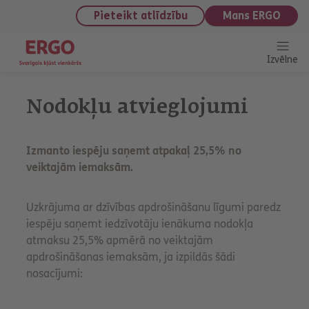
saturu
Pieteikt atlīdzību
Mans ERGO
Izvēlne
Nodokļu atvieglojumi
Izmanto iespēju saņemt atpakaļ 25,5% no
veiktajām iemaksām.
Uzkrājuma ar dzīvības apdrošināšanu līgumi paredz
iespēju saņemt iedzīvotāju ienākuma nodokļa
atmaksu 25,5% apmērā no veiktajām
apdrošināšanas iemaksām, ja izpildās šādi
nosacījumi: