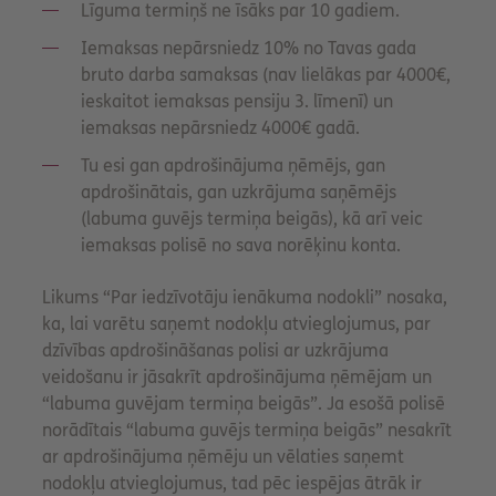
Līguma termiņš ne īsāks par 10 gadiem.
Iemaksas nepārsniedz 10% no Tavas gada
bruto darba samaksas (nav lielākas par 4000€,
ieskaitot iemaksas pensiju 3. līmenī) un
iemaksas nepārsniedz 4000€ gadā.
Tu esi gan apdrošinājuma ņēmējs, gan
apdrošinātais, gan uzkrājuma saņēmējs
(labuma guvējs termiņa beigās), kā arī veic
iemaksas polisē no sava norēķinu konta.
Likums “Par iedzīvotāju ienākuma nodokli” nosaka,
ka, lai varētu saņemt nodokļu atvieglojumus, par
dzīvības apdrošināšanas polisi ar uzkrājuma
veidošanu ir jāsakrīt apdrošinājuma ņēmējam un
“labuma guvējam termiņa beigās”. Ja esošā polisē
norādītais “labuma guvējs termiņa beigās” nesakrīt
ar apdrošinājuma ņēmēju un vēlaties saņemt
nodokļu atvieglojumus, tad pēc iespējas ātrāk ir