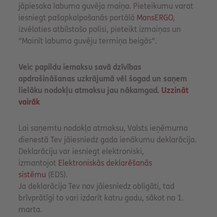
jāpiesaka labuma guvēja maiņa. Pieteikumu varat
iesniegt pašapkalpošanās portālā
MansERGO
,
izvēloties atbilstošo polisi, pieteikt izmaiņas un
"Mainīt labuma guvēju termiņa beigās".
Veic papildu iemaksu savā dzīvības
apdrošināšanas uzkrājumā vēl šogad un saņem
lielāku nodokļu atmaksu jau nākamgad.
Uzzināt
vairāk
Lai saņemtu nodokļa atmaksu, Valsts ieņēmuma
dienestā Tev jāiesniedz gada ienākumu deklarācija.
Deklarāciju var iesniegt elektroniski,
izmantojot
Elektroniskās deklarēšanās
sistēmu
(EDS).
Ja deklarācija Tev nav jāiesniedz obligāti, tad
brīvprātīgi to vari izdarīt katru gadu, sākot no 1.
marta.