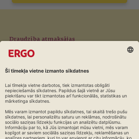
Draudzība atmaksājas
Lojalitātes programma ERGO klientiem
Uzzini vairāk!