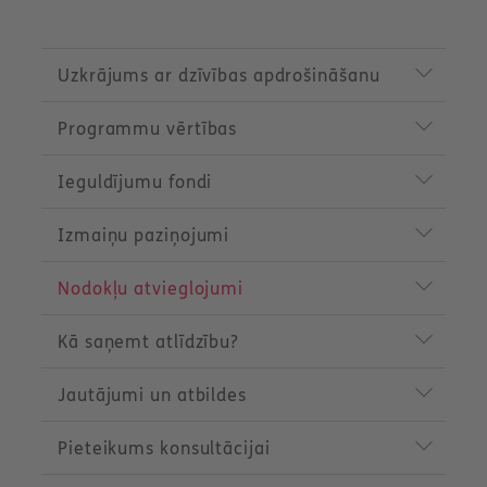
P
r
Uzkrājums ar dzīvības apdrošināšanu
o
d
Programmu vērtības
u
c
t
Ieguldījumu fondi
m
e
n
Izmaiņu paziņojumi
u
Nodokļu atvieglojumi
Kā saņemt atlīdzību?
Jautājumi un atbildes
Pieteikums konsultācijai