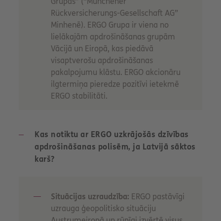
Grupas” (“Münchener
Rückversicherungs-Gesellschaft AG”
Minhenē). ERGO Grupa ir viena no
lielākajām apdrošināšanas grupām
Vācijā un Eiropā, kas piedāvā
visaptverošu apdrošināšanas
pakalpojumu klāstu. ERGO akcionāru
ilgtermiņa pieredze pozitīvi ietekmē
ERGO stabilitāti.
Kas notiktu ar ERGO uzkrājošās dzīvības
apdrošināšanas polisēm, ja Latvijā sāktos
karš?
Situācijas uzraudzība:
ERGO pastāvīgi
uzrauga ģeopolitisko situāciju
Austrumeiropā un rūpīgi izvērtē visus