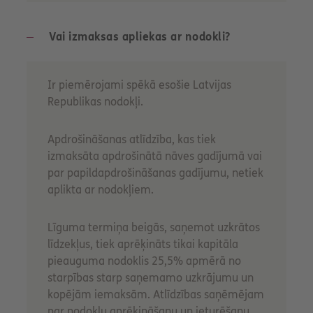
Vai izmaksas apliekas ar nodokli?
Ir piemērojami spēkā esošie Latvijas
Republikas nodokļi.
Apdrošināšanas atlīdzība, kas tiek
izmaksāta apdrošinātā nāves gadījumā vai
par papildapdrošināšanas gadījumu, netiek
aplikta ar nodokļiem.
Līguma termiņa beigās, saņemot uzkrātos
līdzekļus, tiek aprēķināts tikai kapitāla
pieauguma nodoklis 25,5% apmērā no
starpības starp saņemamo uzkrājumu un
kopējām iemaksām. Atlīdzības saņēmējam
par nodokļu aprēķināšanu un ieturēšanu