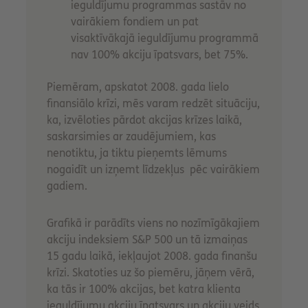
ieguldījumu programmas sastāv no
vairākiem fondiem un pat
visaktīvākajā ieguldījumu programmā
nav 100% akciju īpatsvars, bet 75%.
Piemēram, apskatot 2008. gada lielo
finansiālo krīzi, mēs varam redzēt situāciju,
ka, izvēloties pārdot akcijas krīzes laikā,
saskarsimies ar zaudējumiem, kas
nenotiktu, ja tiktu pieņemts lēmums
nogaidīt un izņemt līdzekļus pēc vairākiem
gadiem.
Grafikā ir parādīts viens no nozīmīgākajiem
akciju indeksiem S&P 500 un tā izmaiņas
15 gadu laikā, iekļaujot 2008. gada finanšu
krīzi. Skatoties uz šo piemēru, jāņem vērā,
ka tās ir 100% akcijas, bet katra klienta
ieguldījumu akciju īpatsvars un akciju veids