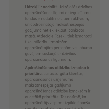
Līdzekļi ir nodalīti:
Uzkrājošās dzīvības
apdrošināšanas līgumi ar ieguldījumu
fondos ir nodalīti no citiem aktīviem,
un apdrošinātāja maksātnespējas
gadījumā netiek iekļauti bankrota
masā. Attiecīgie līdzekļi tiek izmantoti
tikai atlīdzību izmaksām
apdrošinātajām personām vai labuma
guvējiem saskaņā ar dzīvības
apdrošināšanas līgumiem.
Apdrošināšanas atlīdzību izmaksa ir
prioritāra:
Lai aizsargātu klientus,
apdrošināšanas uzņēmuma
maksātnespējas gadījumā
apdrošināšanas atlīdzību izmaksām ir
augstākā prioritāte. Tas nozīmē, ka
apdrošinātājs vispirms izpilda finanšu
saistības pret klientiem un tikai tad –