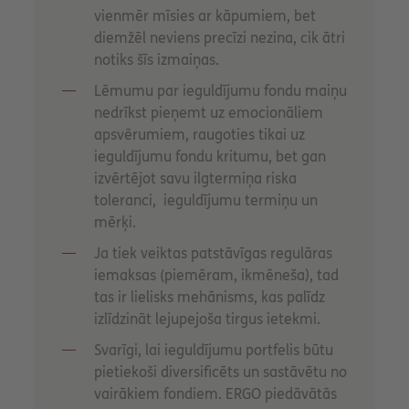
vienmēr mīsies ar kāpumiem, bet
diemžēl neviens precīzi nezina, cik ātri
notiks šīs izmaiņas.
Lēmumu par ieguldījumu fondu maiņu
nedrīkst pieņemt uz emocionāliem
apsvērumiem, raugoties tikai uz
ieguldījumu fondu kritumu, bet gan
izvērtējot savu ilgtermiņa riska
toleranci, ieguldījumu termiņu un
mērķi.
Ja tiek veiktas patstāvīgas regulāras
iemaksas (piemēram, ikmēneša), tad
tas ir lielisks mehānisms, kas palīdz
izlīdzināt lejupejoša tirgus ietekmi.
Svarīgi, lai ieguldījumu portfelis būtu
pietiekoši diversificēts un sastāvētu no
vairākiem fondiem. ERGO piedāvātās