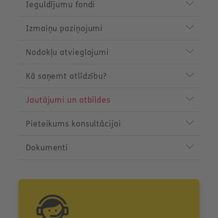
t
Ieguldījumu fondi
m
e
n
Izmaiņu paziņojumi
u
Nodokļu atvieglojumi
Kā saņemt atlīdzību?
Jautājumi un atbildes
Pieteikums konsultācijai
Dokumenti