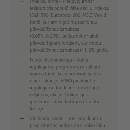
Indeksu fondi – Piedāvājumā ir
iekļauti trīs populārākie akciju indeksu
(S&P 500, Eurostoxx 600, MSCI World)
fondi, kuriem ir ļoti mazas fondu
pārvaldīšanas izmaksas
(0.05%-0.20%), salīdzinot ar aktīvi
pārvaldītajiem fondiem, kur fondu
pārvaldīšanas izmaksas ir 1-2% gadā.
Fondu diversifikācija – Katrā
ieguldījumu programmā ir iekļauti
vairāki fondi, kas nodrošina lielāku
diversifikāciju. ERGO piedāvātie
ieguldījumu fondi pārstāv dažādus
reģionus, akcijas/obligācijas
īpatsvarus, dažādu tirgus attīstību
līmeņus.
Vienkārša izvēle – Trīs ieguldījumu
programmas nodrošina vienkāršāku