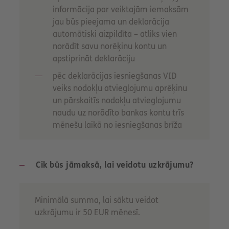
informācija par veiktajām iemaksām
jau būs pieejama un deklarācija
automātiski aizpildīta – atliks vien
norādīt savu norēķinu kontu un
apstiprināt deklarāciju
pēc deklarācijas iesniegšanas VID
veiks nodokļu atvieglojumu aprēķinu
un pārskaitīs nodokļu atvieglojumu
naudu uz norādīto bankas kontu trīs
mēnešu laikā no iesniegšanas brīža
Cik būs jāmaksā, lai veidotu uzkrājumu?
Minimālā summa, lai sāktu veidot
uzkrājumu ir 50 EUR mēnesī.