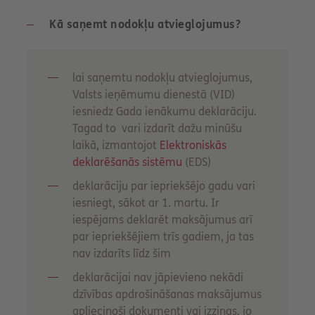
Kā saņemt nodokļu atvieglojumus?
lai saņemtu nodokļu atvieglojumus,
Valsts ieņēmumu dienestā (VID)
iesniedz Gada ienākumu deklarāciju.
Tagad to vari izdarīt dažu minūšu
laikā, izmantojot
Elektroniskās
deklarēšanās sistēmu
(EDS)
deklarāciju par iepriekšējo gadu vari
iesniegt, sākot ar 1. martu. Ir
iespējams deklarēt maksājumus arī
par iepriekšējiem trīs gadiem, ja tas
nav izdarīts līdz šim
deklarācijai nav jāpievieno nekādi
dzīvības apdrošināšanas maksājumus
apliecinoši dokumenti vai izziņas, jo