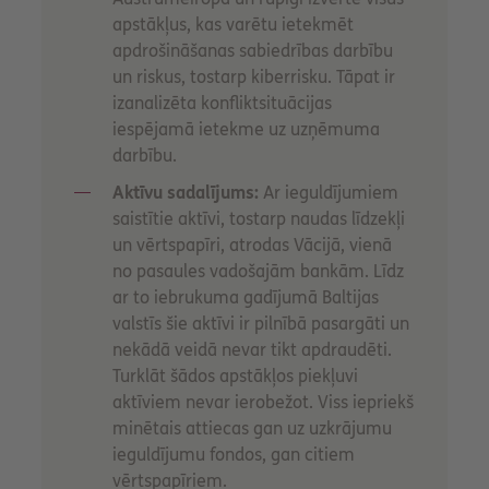
apstākļus, kas varētu ietekmēt
apdrošināšanas sabiedrības darbību
un riskus, tostarp kiberrisku. Tāpat ir
izanalizēta konfliktsituācijas
iespējamā ietekme uz uzņēmuma
darbību.
Aktīvu sadalījums:
Ar ieguldījumiem
saistītie aktīvi, tostarp naudas līdzekļi
un vērtspapīri, atrodas Vācijā, vienā
no pasaules vadošajām bankām. Līdz
ar to iebrukuma gadījumā Baltijas
valstīs šie aktīvi ir pilnībā pasargāti un
nekādā veidā nevar tikt apdraudēti.
Turklāt šādos apstākļos piekļuvi
aktīviem nevar ierobežot. Viss iepriekš
minētais attiecas gan uz uzkrājumu
ieguldījumu fondos, gan citiem
vērtspapīriem.