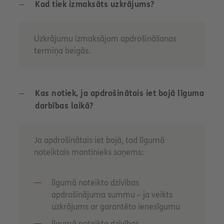
Kad tiek izmaksāts uzkrājums?
Uzkrājumu izmaksājam apdrošināšanas
termiņa beigās.
Kas notiek, ja apdrošinātais iet bojā līguma
darbības laikā?
Ja apdrošinātais iet bojā, tad līgumā
noteiktais mantinieks saņems:
līgumā noteikto dzīvības
apdrošinājuma summu – ja veikts
uzkrājums ar garantēto ienesīgumu
līgumā noteikto dzīvības