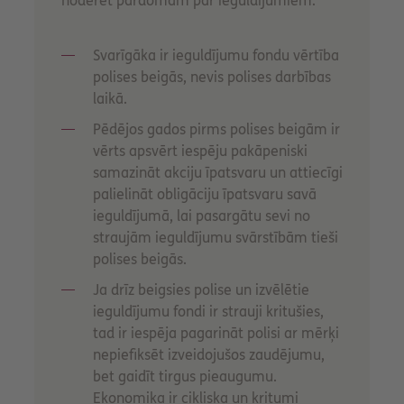
noderēt pārdomām par ieguldījumiem:
Svarīgāka ir ieguldījumu fondu vērtība
polises beigās, nevis polises darbības
laikā.
Pēdējos gados pirms polises beigām ir
vērts apsvērt iespēju pakāpeniski
samazināt akciju īpatsvaru un attiecīgi
palielināt obligāciju īpatsvaru savā
ieguldījumā, lai pasargātu sevi no
straujām ieguldījumu svārstībām tieši
polises beigās.
Ja drīz beigsies polise un izvēlētie
ieguldījumu fondi ir strauji kritušies,
tad ir iespēja pagarināt polisi ar mērķi
nepiefiksēt izveidojušos zaudējumu,
bet gaidīt tirgus pieaugumu.
Ekonomika ir cikliska un kritumi