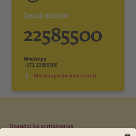
Jautā mums!
22585500
Whatsapp
+371 22585500
Klientu apkalpošanas centri
Draudzība atmaksājas