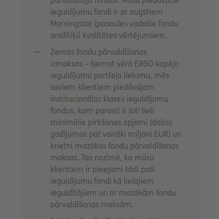
pārvaldītāja fondus. Mūsu piedāvātie
ieguldījumu fondi ir ar augstiem
Morningstar (pasaules vadošie fondu
analītiķi) kvalitātes vērtējumiem.
Zemas fondu pārvaldīšanas
izmaksas – Ņemot vērā ERGO kopējo
ieguldījumu portfeļa lielumu, mēs
saviem klientiem piedāvājam
institucionālas klases ieguldījumu
fondus, kam parasti ir ļoti lieli
minimālie pirkšanas apjomi (dažos
gadījumos pat vairāki miljoni EUR) un
krietni mazākas fondu pārvaldīšanas
maksas. Tas nozīmē, ka mūsu
klientiem ir pieejami tādi paši
ieguldījumu fondi kā lielajiem
ieguldītājiem un ar mazākām fondu
pārvaldīšanas maksām.