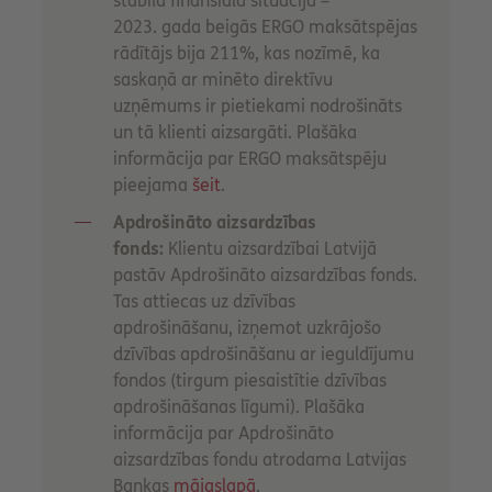
stabila finansiālā situācija –
2023. gada beigās ERGO maksātspējas
rādītājs bija 211%, kas nozīmē, ka
saskaņā ar minēto direktīvu
uzņēmums ir pietiekami nodrošināts
un tā klienti aizsargāti. Plašāka
informācija par ERGO maksātspēju
pieejama
šeit
.
Apdrošināto aizsardzības
fonds:
Klientu aizsardzībai Latvijā
pastāv Apdrošināto aizsardzības fonds.
Tas attiecas uz dzīvības
apdrošināšanu, izņemot uzkrājošo
dzīvības apdrošināšanu ar ieguldījumu
fondos (tirgum piesaistītie dzīvības
apdrošināšanas līgumi). Plašāka
informācija par Apdrošināto
aizsardzības fondu atrodama Latvijas
Bankas
mājaslapā
.