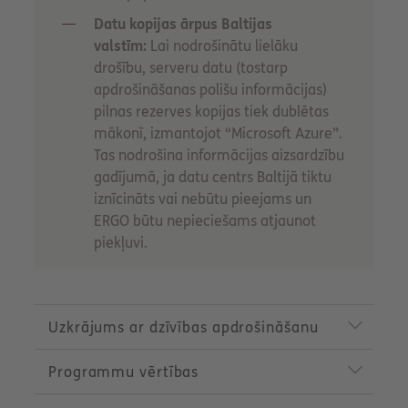
Datu kopijas ārpus Baltijas
valstīm:
Lai nodrošinātu lielāku
drošību, serveru datu (tostarp
apdrošināšanas polišu informācijas)
pilnas rezerves kopijas tiek dublētas
mākonī, izmantojot “Microsoft Azure”.
Tas nodrošina informācijas aizsardzību
gadījumā, ja datu centrs Baltijā tiktu
iznīcināts vai nebūtu pieejams un
ERGO būtu nepieciešams atjaunot
piekļuvi.
P
r
Uzkrājums ar dzīvības apdrošināšanu
o
d
Programmu vērtības
u
c