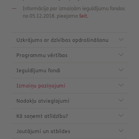
Informācija par izmaiņām ieguldījumu fondos
no 05.12.2018. pieejama
šeit
.
P
r
Uzkrājums ar dzīvības apdrošināšanu
o
d
Programmu vērtības
u
c
t
Ieguldījumu fondi
m
e
n
Izmaiņu paziņojumi
u
Nodokļu atvieglojumi
Kā saņemt atlīdzību?
Jautājumi un atbildes