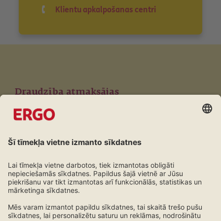
Klientu apkalpošanas centri
Draudzība atmaksājas
Lojalitātes programma ERGO klientiem
Uzzini vairāk!