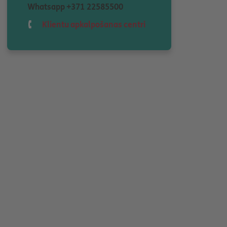
Whatsapp
+371 22585500
Klientu apkalpošanas centri