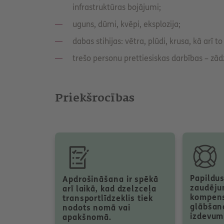
infrastruktūras bojājumi;
uguns, dūmi, kvēpi, eksplozija;
dabas stihijas: vētra, plūdi, krusa, kā arī 
trešo personu prettiesiskas darbības – zād
Priekšrocības
Papildus
Apdrošināšana ir spēkā
zaudēju
arī laikā, kad dzelzceļa
kompens
transportlīdzeklis tiek
glābšan
nodots nomā vai
izdevum
apakšnomā.