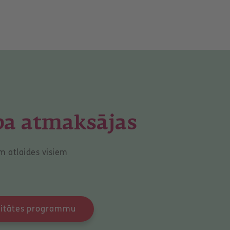
ba atmaksājas
m atlaides visiem
jalitātes programmu