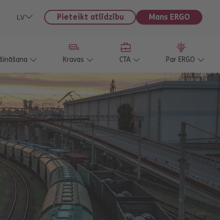
Pieteikt atlīdzību
Mans ERGO
LV
ošināšana
Kravas
CTA
Par ERGO