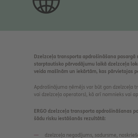
Dzelzceļa transporta apdrošināšana pasargā 
starptautisko pārvadājumu laikā dzelzceļa lok
veida mašīnām un iekārtām, kas pārvietojas p
Apdrošinājuma ņēmējs var būt gan dzelzceļa tran
vai dzelzceļa operators), kā arī nomnieks vai 
ERGO dzelzceļa transporta apdrošināšanas poli
šādu risku iestāšanās rezultātā:
dzelzceļa negadījums, sadursme, noskrieš