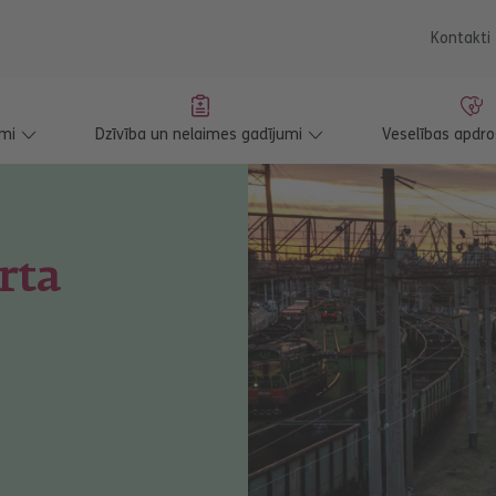
saturu
Kontakti
mi
Dzīvība un nelaimes gadījumi
Veselības apdr
rta