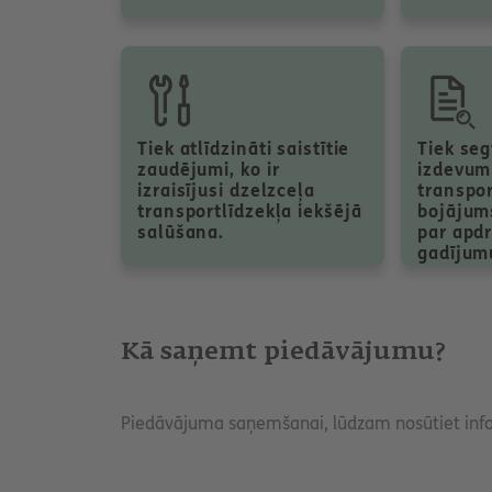
Tiek atlīdzināti saistītie
Tiek seg
zaudējumi, ko ir
izdevumi
izraisījusi dzelzceļa
transpor
transportlīdzekļa iekšējā
bojājums
salūšana.
par apd
gadījum
Kā saņemt piedāvājumu?
Piedāvājuma saņemšanai, lūdzam nosūtiet inf