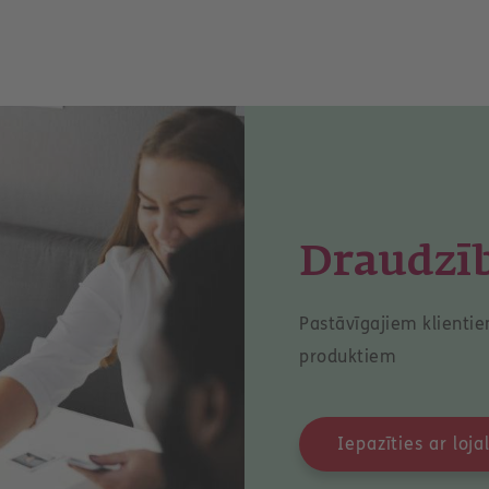
Draudzī
Pastāvīgajiem klientie
produktiem
Iepazīties ar lo