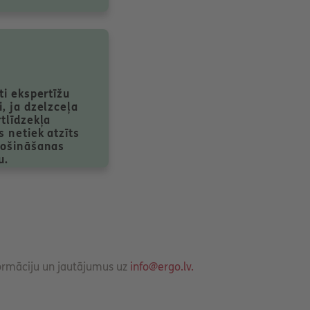
ti ekspertīžu
, ja dzelzceļa
tlīdzekļa
 netiek atzīts
rošināšanas
u.
ormāciju un jautājumus uz
info@ergo.lv.