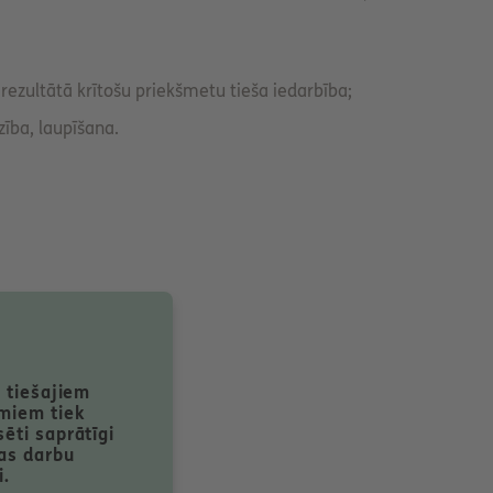
to rezultātā krītošu priekšmetu tieša iedarbība;
zība, laupīšana.
 tiešajiem
miem tiek
ēti saprātīgi
as darbu
i.