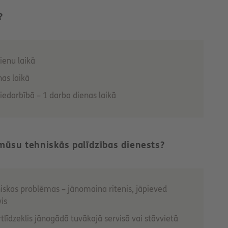
?
ienu laikā
nas laikā
s iedarbībā – 1 darba dienas laikā
mūsu tehniskās palīdzības dienests?
niskas problēmas – jānomaina ritenis, jāpieved
vis
tlīdzeklis jānogādā tuvākajā servisā vai stāvvietā