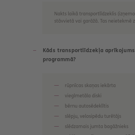
Nakts laikā transportlīdzeklis (izņem
stāvvietā vai garāžā. Tas neietekmē 
Kāds transportlīdzekļa aprīkojum
programmā?
rūpnīcas skaņas iekārta
vieglmetāla diski
bērnu autosēdeklītis
slēpju, velosipēdu turētājs
slēdzamais jumta bagāžnieks