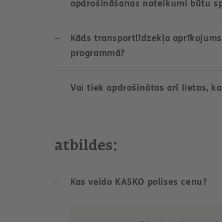
apdrošināšanas noteikumi būtu s
Kāds transportlīdzekļa aprīkojum
programmā?
Vai tiek apdrošinātas arī lietas, k
atbildes:
Kas veido KASKO polises cenu?