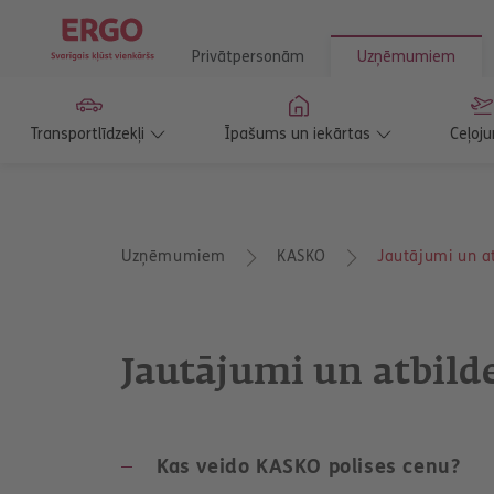
Privātpersonām
Uzņēmumiem
Transportlīdzekļi
Īpašums un iekārtas
Ceļoju
T
Uzņēmumiem
KASKO
Jautājumi un a
u
a
t
r
o
Jautājumi un atbild
d
i
e
s
š
Kas veido KASKO polises cenu?
e
i