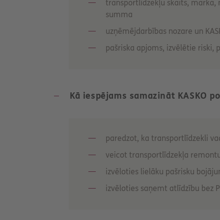
transportlīdzekļu skaits, marka,
summa
uzņēmējdarbības nozare un KAS
pašriska apjoms, izvēlētie riski, 
Kā iespējams samazināt KASKO po
paredzot, ka transportlīdzekli 
veicot transportlīdzekļa remontu
izvēloties lielāku pašrisku bojā
izvēloties saņemt atlīdzību bez 