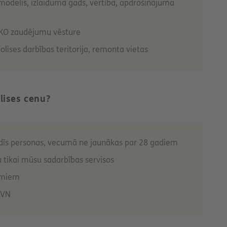
 modelis, izlaiduma gads, vērtība, apdrošinājuma
KO zaudējumu vēsture
polises darbības teritorija, remonta vietas
lises cenu?
vadīs personas, vecumā ne jaunākas par 28 gadiem
 tikai mūsu sadarbības servisos
jumiem
PVN