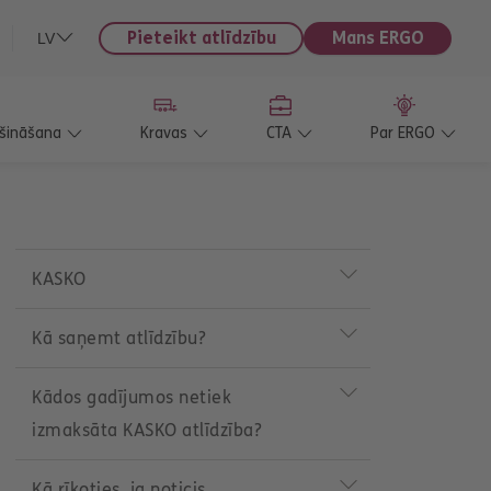
Pieteikt atlīdzību
Mans ERGO
LV
ošināšana
Kravas
CTA
Par ERGO
P
r
KASKO
o
d
u
Kā saņemt atlīdzību?
c
t
m
Kādos gadījumos netiek
e
izmaksāta KASKO atlīdzība?
n
u
Kā rīkoties, ja noticis