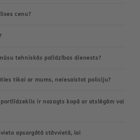
lises cenu?
?
mūsu tehniskās palīdzības dienests?
ies tikai ar mums, neiesaistot policiju?
sportlīdzeklis ir nozagts kopā ar atslēgām vai
ovieto apsargātā stāvvietā, lai