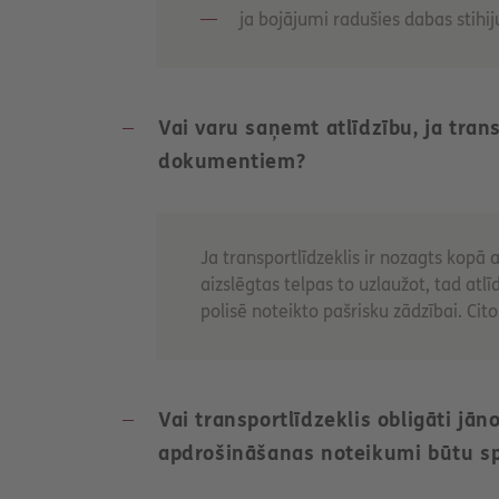
ja bojājumi radušies dabas stihij
Vai varu saņemt atlīdzību, ja tran
dokumentiem?
Ja transportlīdzeklis ir nozagts kop
aizslēgtas telpas to uzlaužot, tad a
polisē noteikto pašrisku zādzībai. Ci
Vai transportlīdzeklis obligāti jān
apdrošināšanas noteikumi būtu s