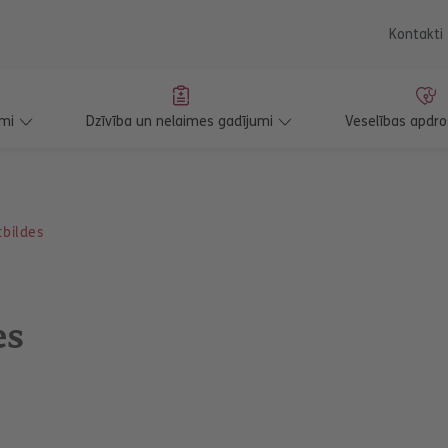
saturu
Kontakti
mi
Dzīvība un nelaimes gadījumi
Veselības apdr
tbildes
es