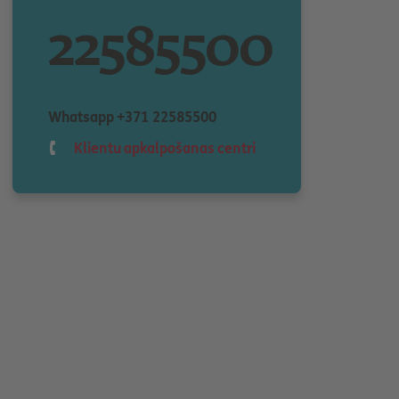
22585500
Whatsapp
+371 22585500
Klientu apkalpošanas centri