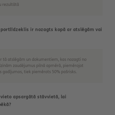
u rezultātā
sportlīdzeklis ir nozagts kopā ar atslēgām vai
ā ar tā atslēgām un dokumentiem, kas nozagti no
tlīdzinām zaudējumus pilnā apmērā, piemērojot
tos gadījumos, tiek piemērots 50% pašrisks.
ovieto apsargātā stāvvietā, lai
pēkā?