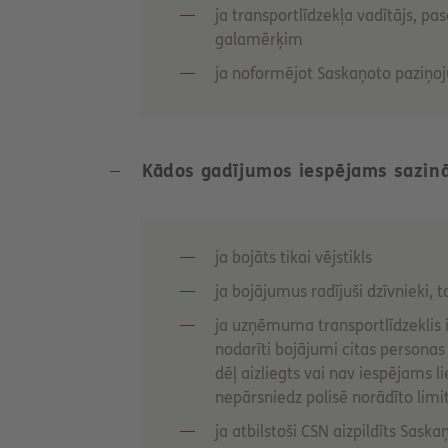
ja transportlīdzekļa vadītājs, p
galamērķim
ja noformējot Saskaņoto paziņo
Kādos gadījumos iespējams sazināt
ja bojāts tikai vējstikls
ja bojājumus radījuši dzīvnieki, t
ja uzņēmuma transportlīdzeklis i
nodarīti bojājumi citas personas
dēļ aizliegts vai nav iespējams 
nepārsniedz polisē norādīto li
ja atbilstoši CSN aizpildīts Sask