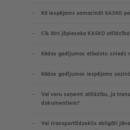
t
Kā iespējams samazināt KASKO po
Cik ātri jāpiesaka KASKO atlīdzība
Kādos gadījumos atbalstu sniedz 
Kādos gadījumos iespējams sazināt
Vai varu saņemt atlīdzību, ja tran
dokumentiem?
Vai transportlīdzeklis obligāti jān