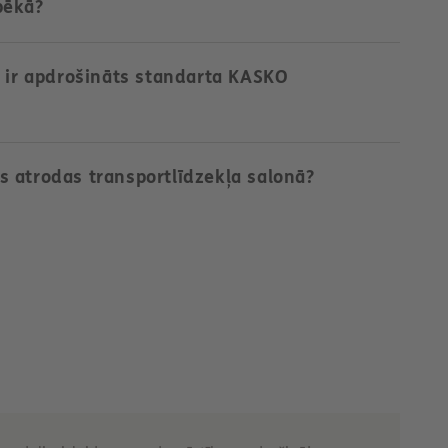
pēkā?
s ir apdrošināts standarta KASKO
as atrodas transportlīdzekļa salonā?