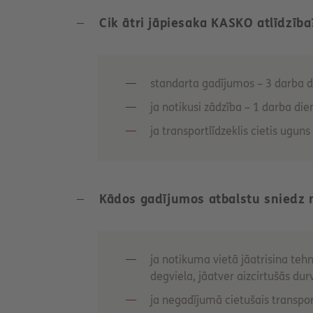
Cik ātri jāpiesaka KASKO atlīdzība
standarta gadījumos – 3 darba d
ja notikusi zādzība – 1 darba die
ja transportlīdzeklis cietis ugun
Kādos gadījumos atbalstu sniedz 
ja notikuma vietā jāatrisina teh
degviela, jāatver aizcirtušās dur
ja negadījumā cietušais transpor