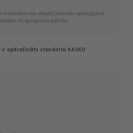
ot motociklus) nav obligāti jānovieto apsargājamā
zādzības vai apzagšanas pašrisku.
s ir apdrošināts standarta KASKO