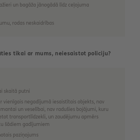
asažieri un bagāža jānogādā līdz ceļojuma
jumu, rodas neskaidrības
ies tikai ar mums, neiesaistot policiju?
ai skaitā putni
r vienīgais negadījumā iesaistītais objekts, nav
 mantai un veselībai, nav radušies bojājumi, kuru
lietot transportlīdzekli, un zaudējumu apmērs
mitu šādiem gadījumiem
aņotais paziņojums