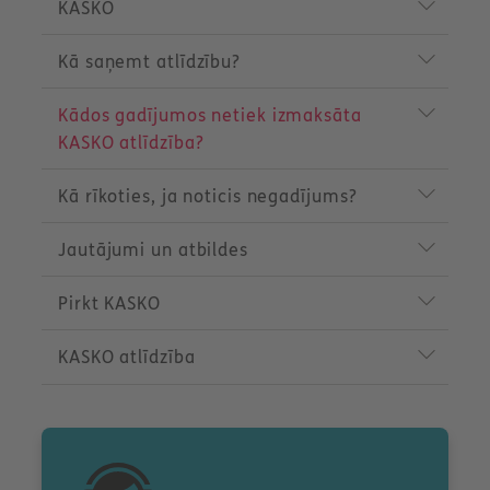
r
KASKO
o
d
Kā saņemt atlīdzību?
u
c
t
Kādos gadījumos netiek izmaksāta
m
KASKO atlīdzība?
e
n
u
Kā rīkoties, ja noticis negadījums?
Jautājumi un atbildes
Pirkt KASKO
KASKO atlīdzība