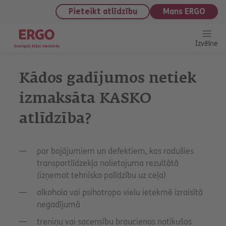
saturu
Pieteikt atlīdzību
Mans ERGO
Izvēlne
Kādos gadījumos netiek
izmaksāta KASKO
atlīdzība?
par bojājumiem un defektiem, kas radušies
transportlīdzekļa nolietojuma rezultātā
(izņemot tehnisko palīdzību uz ceļa)
alkohola vai psihotropo vielu ietekmē izraisītā
negadījumā
treniņu vai sacensību braucienos notikušos