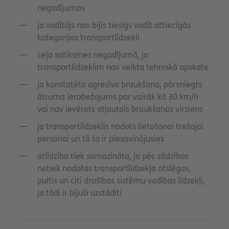
negadījumos
ja vadītājs nav bijis tiesīgs vadīt attiecīgās
kategorijas transportlīdzekli
ceļa satiksmes negadījumā, ja
transportlīdzeklim nav veikta tehniskā apskate
ja konstatēta agresīva braukšana, pārsniegts
ātruma ierobežojums par vairāk kā 30 km/h
vai nav ievērots atļautais braukšanas virziens
ja transportlīdzeklis nodots lietošanai trešajai
personai un tā to ir piesavinājusies
atlīdzība tiek samazināta, ja pēc zādzības
netiek nodotas transportlīdzekļa atslēgas,
pultis un citi drošības sistēmu vadības līdzekļi,
ja tādi ir bijuši uzstādīti
P