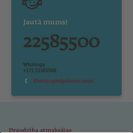
Jautā mums!
22585500
Whatsapp
+371 22585500
Klientu apkalpošanas centri
Draudzība atmaksājas