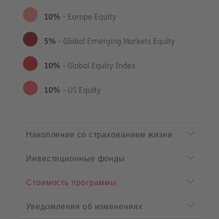
10%
- Europe Equity
5%
- Global Emerging Markets Equity
10%
- Global Equity Index
10%
- US Equity
P
r
Накопление со страхованием жизни
o
d
Инвестиционные фонды
u
c
t
Стоимость программы
m
e
n
Уведомления об измененияx
u