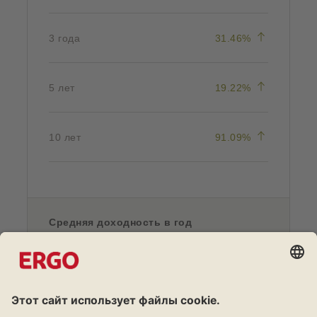
(vērtības pi
3 года
31.46%
(vērtības pi
5 лет
19.22%
(vērtības pi
10 лет
91.09%
Средняя доходность в год
(vērtības pi
1 год
13.65%