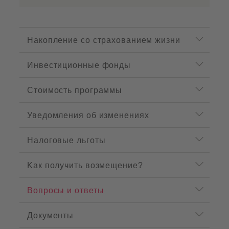
P
r
Накопление со страхованием жизни
o
d
Инвестиционные фонды
u
c
t
Стоимость программы
m
e
n
Уведомления об измененияx
u
Hалоговыe льготы
Kак получить возмещение?
Вопросы и ответы
Документы