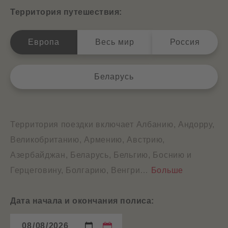
о
н
и
Территория путешествия:
в
ы
с
е
д
Европа
Весь мир
Россия
а
н
н
Беларусь
ы
е
Территория поездки включает Албанию, Андорру,
Великобританию, Армению, Австрию,
Азербайджан, Беларусь, Бельгию, Боснию и
Герцеговину, Болгарию, Венгри
…
Больше
Дата начала и окончания полиса: