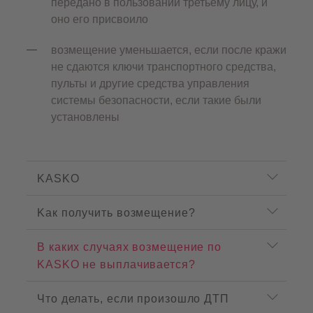
передано в пользовании третьему лицу, и
оно его присвоило
возмещение уменьшается, если после кражи
не сдаются ключи транспортного средства,
пульты и другие средства управления
системы безопасности, если такие были
установлены
P
r
KASKO
o
d
Kак получить возмещение?
u
c
t
В каких случаях возмещение по
m
KASKO не выплачивается?
e
n
u
Что делать, если произошло ДТП