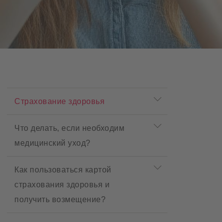
P
r
Страхование здоровья
o
d
u
Что делать, если необходим
c
медицинский уход?
t
m
e
Как пользоваться картой
n
u
страхования здоровья и
получить возмещение?