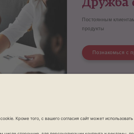
Дружба 
Постоянным клиентам
продукты
Познакомься с 
Возмещение
Контакты
Возмещение
Контак
Сообщить об ущербе
Контакты и о
Поиск сервисов
Спросите пр
Поисковик медучреждений-
Предложения