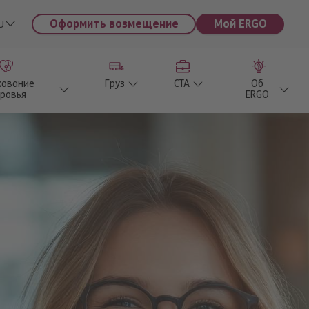
Оформить возмещение
Мой ERGO
U
хование
Груз
CTA
Об
ровья
ERGO