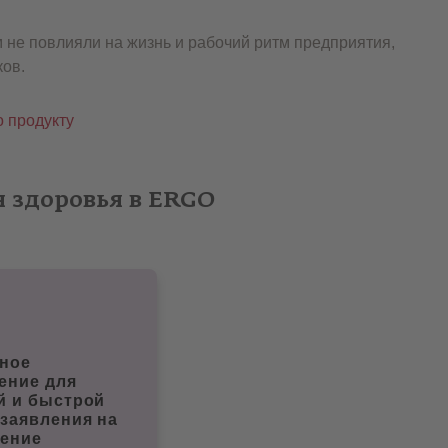
не повлияли на жизнь и рабочий ритм предприятия,
ков.
 продукту
 здоровья в ERGO
ное
ение для
й и быстрой
 заявления на
ение