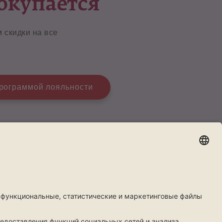
окупается
 скидки на все
программой лояльности
WhatsApp
ты
Более
фисы
Правила
едложение
Информационные документы