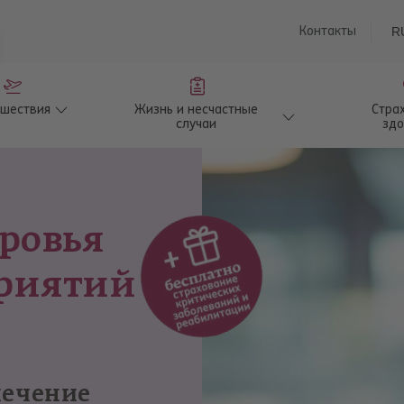
saturu
Контакты
R
ешествия
Жизнь и несчастные
Стра
случаи
здо
ровья
приятий
печение