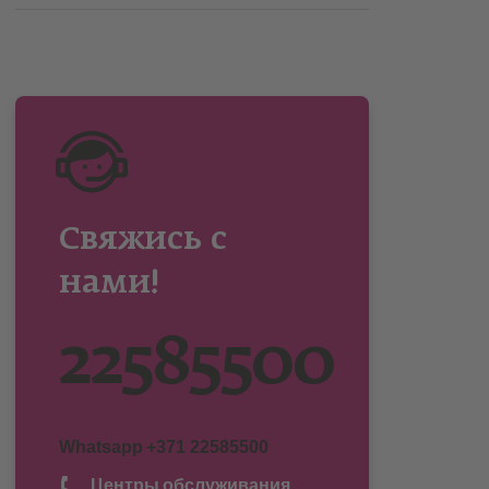
Свяжись с
нами!
22585500
Whatsapp
+371 22585500
Центры обслуживания