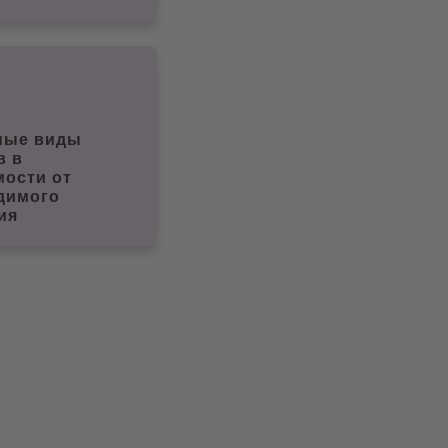
ные виды
в в
мости от
димого
ия