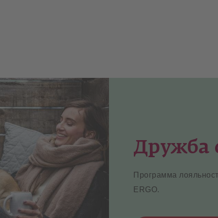
Дружба 
Программа лояльност
ERGO.