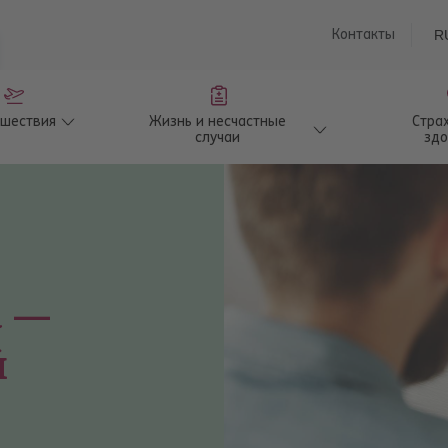
saturu
Контакты
R
ешествия
Жизнь и несчастные
Стра
случаи
здо
а —
й