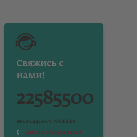
Свяжись с
нами!
22585500
Whatsapp
+371 22585500
Центры обслуживания