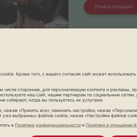
Узнать больше!
Возмещение
Контакты
Возмещение
Контак
Сообщить об ущербе
Контакты и о
Поиск сервисов
Спросите пр
Поисковик медучреждений-
Предложения
партнеров и услуг