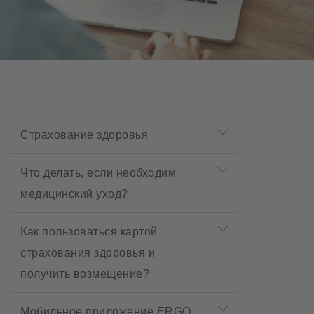
P
r
Страхование здоровья
o
d
u
Что делать, если необходим
c
медицинский уход?
t
m
e
Как пользоваться картой
n
u
страхования здоровья и
получить возмещение?
Мобильное приложение ERGO