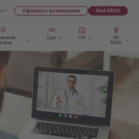
Оформить возмещение
Мой ERGO
U
хование
Груз
CTA
Об
ровья
ERGO