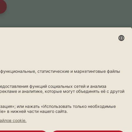
WhatsApp
ты
Более
фисы
Правила
едложение
Информационные документы