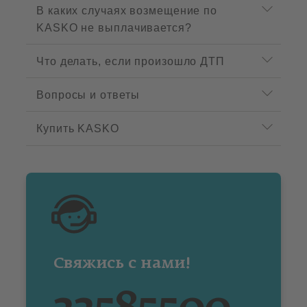
t
В каких случаях возмещение по
m
KASKO не выплачивается?
e
n
u
Что делать, если произошло ДТП
Вопросы и ответы
Купить KASKO
Свяжись с нами!