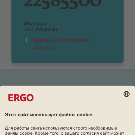
22585500
Whatsapp
+371 22585500
Центры обслуживания
клиентов
Дружба окупается
Постоянным клиентам скидки на все продукты
Познакомься с программой лояльности