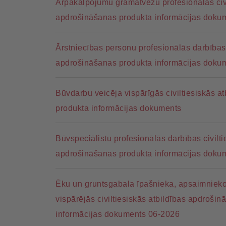
Ārpakalpojumu grāmatvežu profesionālās civi
apdrošināšanas produkta informācijas doku
Ārstniecības personu profesionālās darbības c
apdrošināšanas produkta informācijas doku
Būvdarbu veicēja vispārīgās civiltiesiskās a
produkta informācijas dokuments
Būvspeciālistu profesionālās darbības civilti
apdrošināšanas produkta informācijas doku
Ēku un gruntsgabala īpašnieka, apsaimnieko
vispārējās civiltiesiskās atbildības apdroši
informācijas dokuments 06-2026