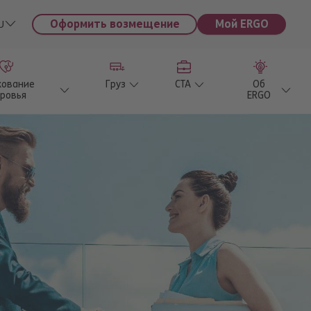
Оформить возмещение
Мой ERGO
U
хование
Груз
CTA
Об
ровья
ERGO