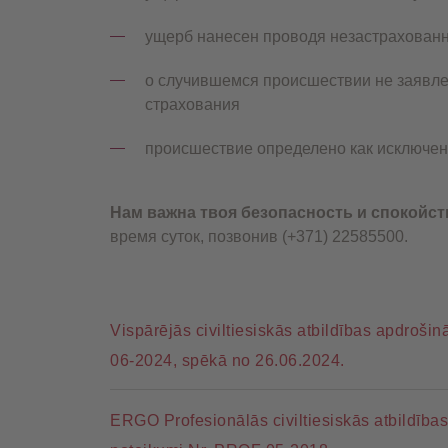
ущерб нанесен проводя незастрахованн
о случившемся происшествии не заявле
страхования
происшествие определено как исключен
Нам важна твоя безопасность и спокойст
время суток, позвонив (+371) 22585500.
Vispārējās civiltiesiskās atbildības apdroš
06-2024, spēkā no 26.06.2024.
ERGO Profesionālās civiltiesiskās atbildība