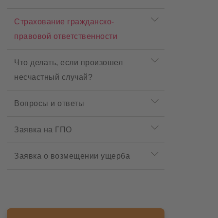
P
r
Страхование гражданско-
o
правовой ответственности
d
u
c
Что делать, если произошел
t
m
несчастный случай?
e
n
u
Вопросы и ответы
Заявка на ГПО
Заявка о возмещении ущерба