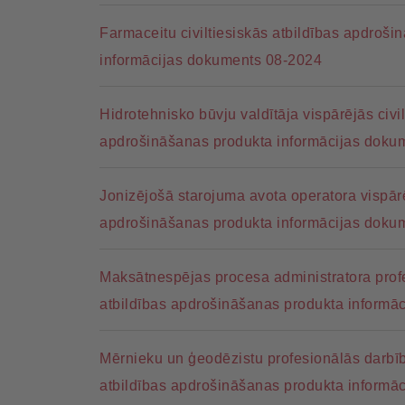
Farmaceitu civiltiesiskās atbildības apdroš
informācijas dokuments 08-2024
Hidrotehnisko būvju valdītāja vispārējās civil
apdrošināšanas produkta informācijas doku
Jonizējošā starojuma avota operatora vispārē
apdrošināšanas produkta informācijas doku
Maksātnespējas procesa administratora profe
atbildības apdrošināšanas produkta informā
Mērnieku un ģeodēzistu profesionālās darbība
atbildības apdrošināšanas produkta informā