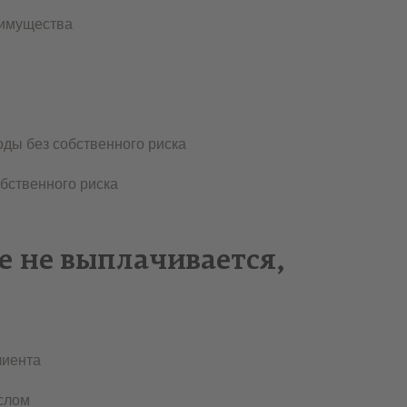
 имущества
оды без собственного риска
бственного риска
е не выплачивается,
лиента
слом