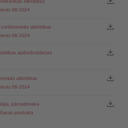
ltiesiskās atbildības
ments 08-2024
iviltiesiskās atbildības
ments 08-2024
tbildības apdrošināšanas
esiskās atbildības
ments 08-2024
tāja, pārvaldnieka
nāšanas produkta