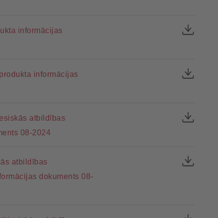
ukta informācijas
produkta informācijas
esiskās atbildības
ments 08-2024
ās atbildības
formācijas dokuments 08-