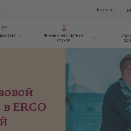
saturu
Контакты
R
ешествия
Жизнь и несчастные
Стра
случаи
здо
вовой
 в ERGO
ий