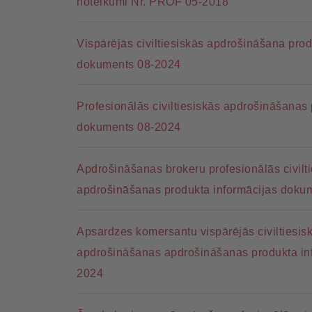
noteikumi Nr. PROF 05-2018
Vispārējās civiltiesiskās apdrošināšana prod
dokuments 08-2024
Profesionālās civiltiesiskās apdrošināšanas 
dokuments 08-2024
Apdrošināšanas brokeru profesionālās civilti
apdrošināšanas produkta informācijas doku
Apsardzes komersantu vispārējās civiltiesisk
apdrošināšanas apdrošināšanas produkta in
2024